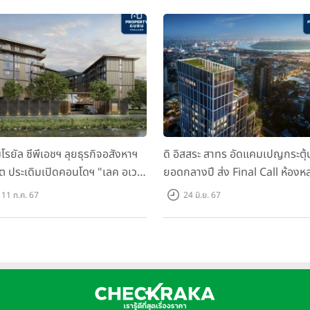
มโรยัล ซีพีเอชฯ ลุยธุรกิจอสังหาฯ
ดิ อิสสระ สาทร อัดแคมเปญกระตุ้
็ต ประเดิมเปิดคอนโดฯ "เลค อเวนิ
ยอดกลางปี ส่ง Final Call ห้องหล
เก็ต" พรีเซลสิงหาคมนี้
ดาวน์ หั่นราคาเริ่มต้น 4.99 ลบ.
11 ก.ค. 67
24 มิ.ย. 67