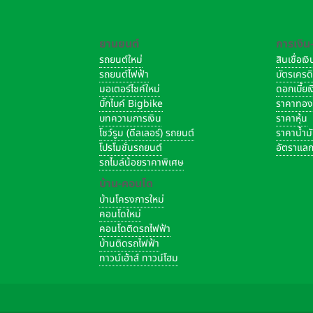
ยานยนต์
การเงิน
รถยนต์ใหม่
สินเชื่อเ
รถยนต์ไฟฟ้า
บัตรเครด
มอเตอร์ไซค์ใหม่
ดอกเบี้ย
บิ๊กไบค์ Bigbike
ราคาทอ
บทความการเงิน
ราคาหุ้น
โชว์รูม (ดีลเลอร์) รถยนต์
ราคาน้ำม
โปรโมชั่นรถยนต์
อัตราแลก
รถไมล์น้อยราคาพิเศษ
บ้าน-คอนโด
บ้านโครงการใหม่
คอนโดใหม่
คอนโดติดรถไฟฟ้า
บ้านติดรถไฟฟ้า
ทาวน์เฮ้าส์ ทาวน์โฮม