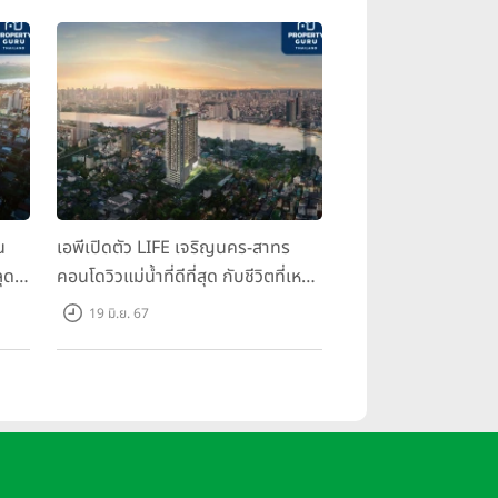
น
เอพีเปิดตัว LIFE เจริญนคร-สาทร
ุด
คอนโดวิวแม่น้ำที่ดีที่สุด กับชีวิตที่เหนือ
กว่าในทุกมิติ ห้องชุดดีไซน์ใหม่สูง 3
19 มิ.ย. 67
เมตร เริ่ม 3.59 ล้านบาท