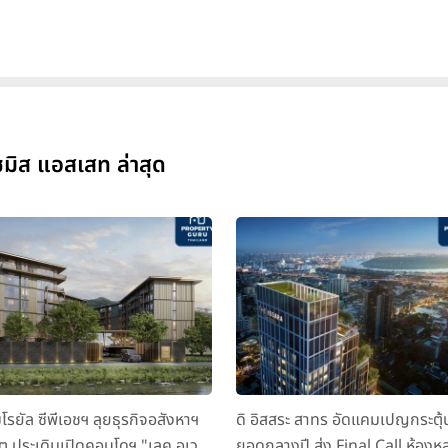
มิส แอสเสท ล่าสุด
มโรยัล ซีพีเอชฯ ลุยธุรกิจอสังหาฯ
ดิ อิสสระ สาทร อัดแคมเปญกระตุ้
็ต ประเดิมเปิดคอนโดฯ "เลค อเวนิ
ยอดกลางปี ส่ง Final Call ห้องหล