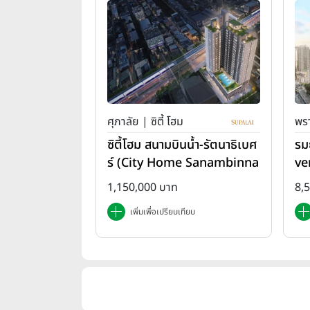
ศุภาลัย | ซิตี้ โฮม
พรา
ซิตี้โฮม สนามบินน้ำ-รัตนาธิเบศ
รม
ร์ (City Home Sanambinna
ve
m-Rattanathibet)
1,150,000 บาท
8,
เพิ่มเพื่อเปรียบเทียบ