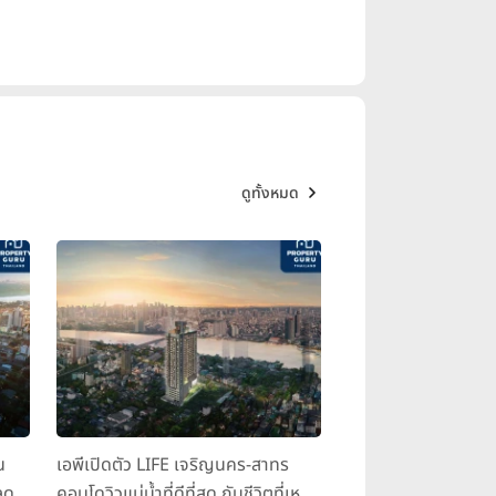
ดูทั้งหมด
น
เอพีเปิดตัว LIFE เจริญนคร-สาทร
ุด
คอนโดวิวแม่น้ำที่ดีที่สุด กับชีวิตที่เหนือ