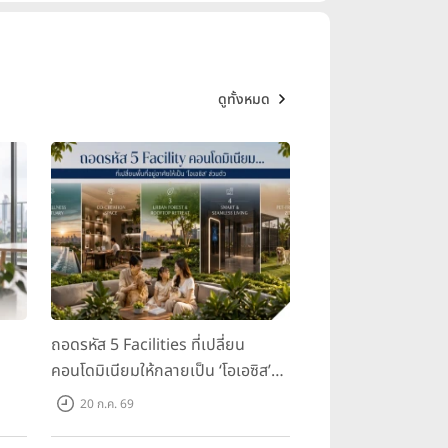
ดูทั้งหมด
ถอดรหัส 5 Facilities ที่เปลี่ยน
คอนโดมิเนียมให้กลายเป็น ‘โอเอซิส’
ส่วนตัวกลางเมือง
20 ก.ค. 69