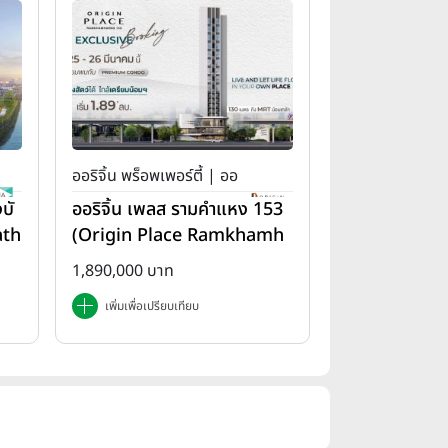
ออริจิ้น พร็อพเพอร์ตี้ | ออ
บั
ออริจิ้น เพลส รามคำแหง 153
ริจิ้น เพลส
ath
(Origin Place Ramkhamh
aeng 153)
1,890,000 บาท
เพิ่มเพื่อเปรียบเทียบ