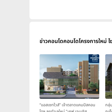
ข่าวคอนโดคอนโดโครงการใหม่ ไซ
“แอสเซทไวส์” เจ้าตลาดแคมปัสคอน
กลุ่
โดฯ ลุยทำเลใหม่ "เคฟ เจเนซิส
ภูเก