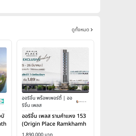
ดูทั้งหมด
ออริจิ้น พร็อพเพอร์ตี้ | ออ
ริจิ้น เพลส
บั
ออริจิ้น เพลส รามคำแหง 153
ath
(Origin Place Ramkhamh
aeng 153)
1,890,000 บาท