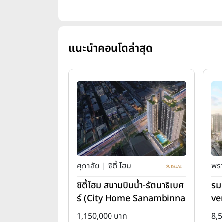
แนะนำคอนโดล่าสุด
ศุภาลัย | ซิตี้ โฮม
พรา
ซิตี้โฮม สนามบินน้ำ-รัตนาธิเบศ
รม
ร์ (City Home Sanambinna
ve
m-Rattanathibet)
1,150,000 บาท
8,