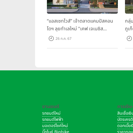
“แอสเซทไวส์” เจ้าตลาดแคมปัสคอน
กลุ่
โดฯ ลุยทำเลใหม่ "เคฟ เจเนซิส
ภูเก
นครปฐม" จับมือพาร์ทเนอร์ "อินฟินิท
ว ภู
26 ก.ค. 67
เรียลเอสเตท”
ยานยนต์
การเงิน
รถยนต์ใหม่
สินเชื่อเ
รถยนต์ไฟฟ้า
บัตรเครด
มอเตอร์ไซค์ใหม่
ดอกเบี้ย
บิ๊กไบค์ Bigbike
ราคาทอ