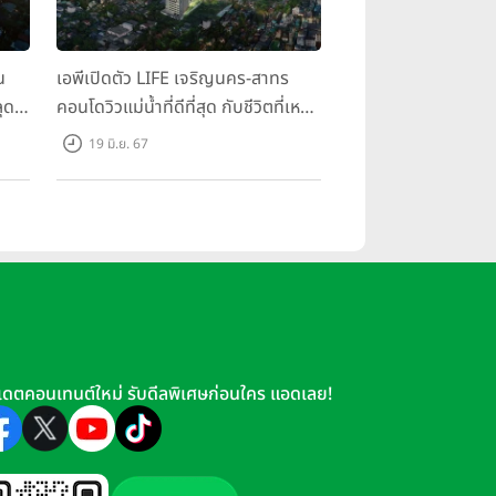
น
เอพีเปิดตัว LIFE เจริญนคร-สาทร
ุด
คอนโดวิวแม่น้ำที่ดีที่สุด กับชีวิตที่เหนือ
กว่าในทุกมิติ ห้องชุดดีไซน์ใหม่สูง 3
19 มิ.ย. 67
เมตร เริ่ม 3.59 ล้านบาท
เดตคอนเทนต์ใหม่ รับดีลพิเศษก่อนใคร แอดเลย!