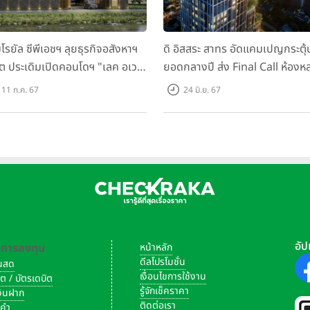
มโรยัล ซีพีเอชฯ ลุยธุรกิจอสังหาฯ
ดิ อิสสระ สาทร อัดแคมเปญกระตุ้
็ต ประเดิมเปิดคอนโดฯ "เลค อเวนิ
ยอดกลางปี ส่ง Final Call ห้องหล
เก็ต" พรีเซลสิงหาคมนี้
ดาวน์ หั่นราคาเริ่มต้น 4.99 ลบ.
11 ก.ค. 67
24 มิ.ย. 67
อัป
-การลงทุน
หน้าหลัก
ดีลโปรโมชั่น
งินสด
เงื่อนไขการใช้งาน
ิต / บัตรเดบิต
รู้จักเช็คราคา
เงินฝาก
ติดต่อเรา
งคำ