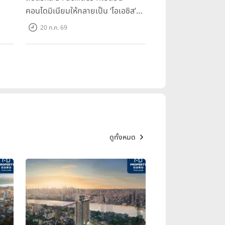
คอนโดมิเนียมให้กลายเป็น ‘โอเอซิส’
ส่วนตัวกลางเมือง
20 ก.ค. 69
ดูทั้งหมด