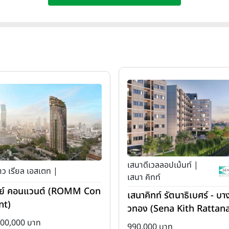
เสนาดีเวลลอปเม้นท์ |
ว เรียล เอสเตท |
เสนา คิทท์
ย์ คอนแวนต์ (ROMM Con
เสนาคิทท์ รัตนาธิเบศร์ - บาง
nt)
วทอง (Sena Kith Rattan
ibet - Bangbuathong)
500,000 บาท
990,000 บาท