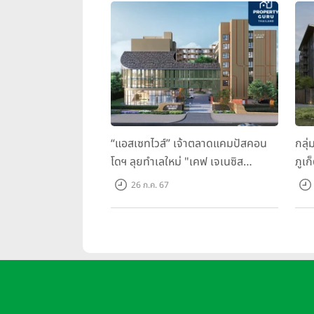
“แอสเซทไวส์” เจ้าตลาดแคมปัสคอน
กลุ่
โดฯ ลุยทำเลใหม่ "เคฟ เจเนซิส
ภูเก
นครปฐม" จับมือพาร์ทเนอร์ "อินฟินิท
ว ภู
26 ก.ค. 67
เรียลเอสเตท”