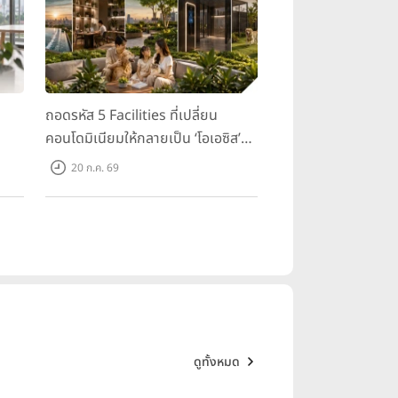
ถอดรหัส 5 Facilities ที่เปลี่ยน
คอนโดมิเนียมให้กลายเป็น ‘โอเอซิส’
ส่วนตัวกลางเมือง
20 ก.ค. 69
ดูทั้งหมด