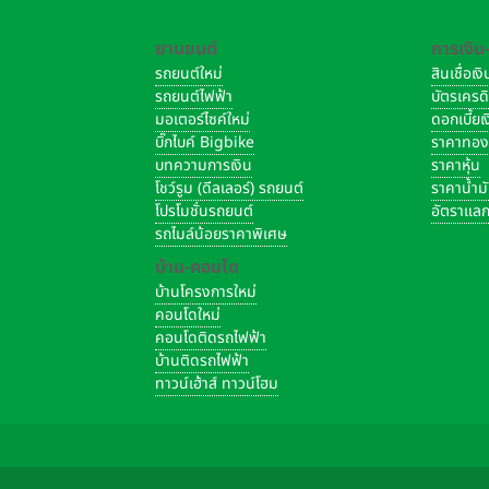
ยานยนต์
การเงิน
รถยนต์ใหม่
สินเชื่อเ
รถยนต์ไฟฟ้า
บัตรเครด
มอเตอร์ไซค์ใหม่
ดอกเบี้ย
บิ๊กไบค์ Bigbike
ราคาทอ
บทความการเงิน
ราคาหุ้น
โชว์รูม (ดีลเลอร์) รถยนต์
ราคาน้ำม
โปรโมชั่นรถยนต์
อัตราแลก
รถไมล์น้อยราคาพิเศษ
บ้าน-คอนโด
บ้านโครงการใหม่
คอนโดใหม่
คอนโดติดรถไฟฟ้า
บ้านติดรถไฟฟ้า
ทาวน์เฮ้าส์ ทาวน์โฮม