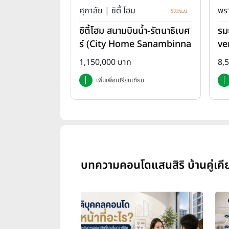
ศุภาลัย | ซิตี้ โฮม
พรา
ซิตี้โฮม สนามบินน้ำ-รัตนาธิเบศ
รม
ร์ (City Home Sanambinna
ve
m-Rattanathibet)
1,150,000 บาท
8,
เพิ่มเพื่อเปรียบเทียบ
บทความคอนโดแสนสิริ บ้านคู่เคีย