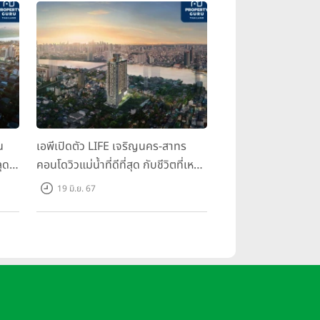
น
เอพีเปิดตัว LIFE เจริญนคร-สาทร
ุด
คอนโดวิวแม่น้ำที่ดีที่สุด กับชีวิตที่เหนือ
กว่าในทุกมิติ ห้องชุดดีไซน์ใหม่สูง 3
19 มิ.ย. 67
เมตร เริ่ม 3.59 ล้านบาท