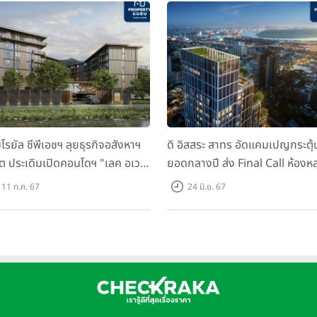
มโรยัล ซีพีเอชฯ ลุยธุรกิจอสังหาฯ
ดิ อิสสระ สาทร อัดแคมเปญกระตุ้
็ต ประเดิมเปิดคอนโดฯ "เลค อเวนิ
ยอดกลางปี ส่ง Final Call ห้องหล
เก็ต" พรีเซลสิงหาคมนี้
ดาวน์ หั่นราคาเริ่มต้น 4.99 ลบ.
11 ก.ค. 67
24 มิ.ย. 67