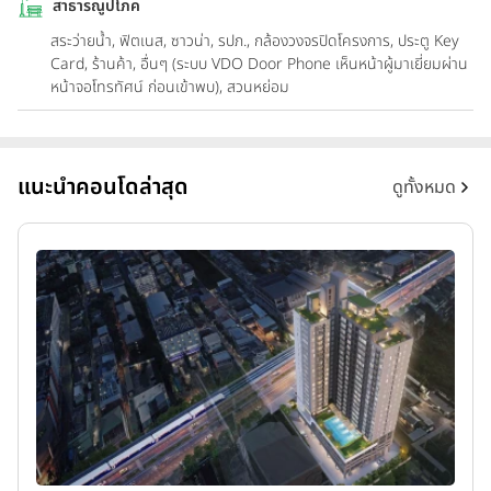
สาธารณูปโภค
สระว่ายน้ำ, ฟิตเนส, ซาวน่า, รปภ., กล้องวงจรปิดโครงการ, ประตู Key
Card, ร้านค้า, อื่นๆ (ระบบ VDO Door Phone เห็นหน้าผู้มาเยี่ยมผ่าน
หน้าจอโทรทัศน์ ก่อนเข้าพบ), สวนหย่อม
แนะนำคอนโดล่าสุด
ดูทั้งหมด