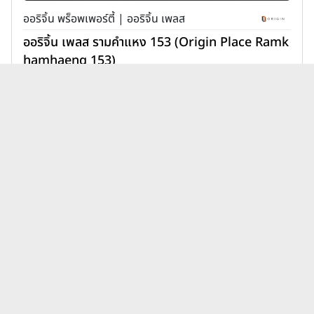
ออริจิ้น พร็อพเพอร์ตี้ | ออริจิ้น เพลส
ออริจิ้น เพลส รามคำแหง 153 (Origin Place Ramk
hamhaeng 153)
1,890,000 บาท
เพิ่มเพื่อเปรียบเทียบ
บทความคอนโดปริญสิริ เดอะ
ดูทั้งหมด
คอมพลีท ล่าสุด
นิติบุคคลคอนโดมีหน้าที่อะไร?