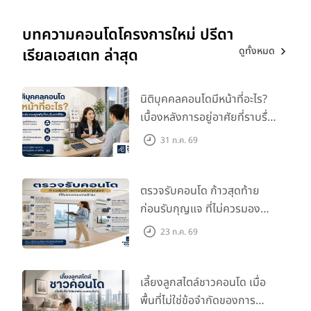
บทความคอนโดโครงการใหม่ ปรีดา
ดูทั้งหมด
เรียลเอสเตท ล่าสุด
นิติบุคคลคอนโดมีหน้าที่อะไร?
เบื้องหลังการอยู่อาศัยที่ราบรื่น
กว่าที่คิด
31 ก.ค. 69
ตรวจรับคอนโด ก้าวสุดท้าย
ก่อนรับกุญแจ ที่ไม่ควรมอง
ข้าม
23 ก.ค. 69
เลี้ยงลูกสไตล์ชาวคอนโด เมื่อ
พื้นที่ไม่ใช่ข้อจำกัดของการ