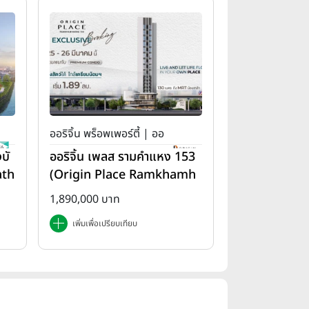
ออริจิ้น พร็อพเพอร์ตี้ | ออ
บั
ออริจิ้น เพลส รามคำแหง 153
ริจิ้น เพลส
ath
(Origin Place Ramkhamh
aeng 153)
1,890,000 บาท
เพิ่มเพื่อเปรียบเทียบ