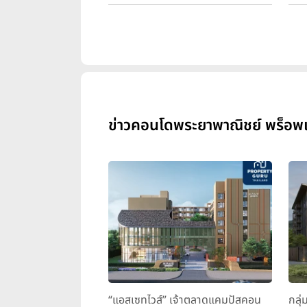
ข่าวคอนโดพระยาพาณิชย์ พร็อพเพอร
“แอสเซทไวส์” เจ้าตลาดแคมปัสคอน
กลุ่