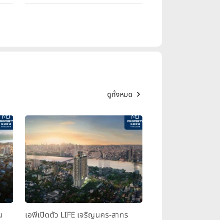
ดูทั้งหมด
น
เอพีเปิดตัว LIFE เจริญนคร-สาทร