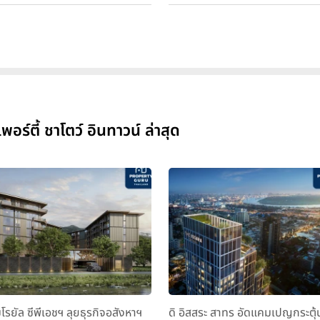
์ตี้ ชาโตว์ อินทาวน์ ล่าสุด
มโรยัล ซีพีเอชฯ ลุยธุรกิจอสังหาฯ
ดิ อิสสระ สาทร อัดแคมเปญกระตุ้