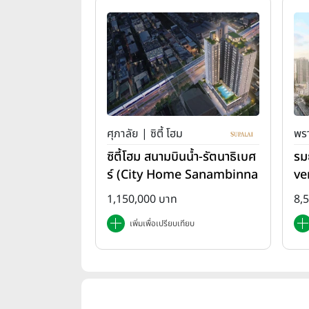
ศุภาลัย | ซิตี้ โฮม
พรา
ซิตี้โฮม สนามบินน้ำ-รัตนาธิเบศ
รม
ร์ (City Home Sanambinna
ve
m-Rattanathibet)
1,150,000 บาท
8,
เพิ่มเพื่อเปรียบเทียบ