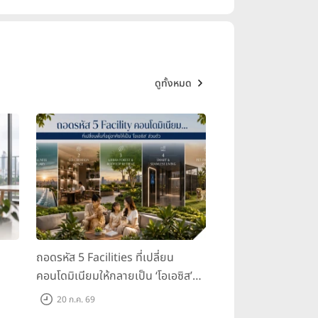
ดูทั้งหมด
ถอดรหัส 5 Facilities ที่เปลี่ยน
คอนโดมิเนียมให้กลายเป็น ‘โอเอซิส’
ส่วนตัวกลางเมือง
20 ก.ค. 69