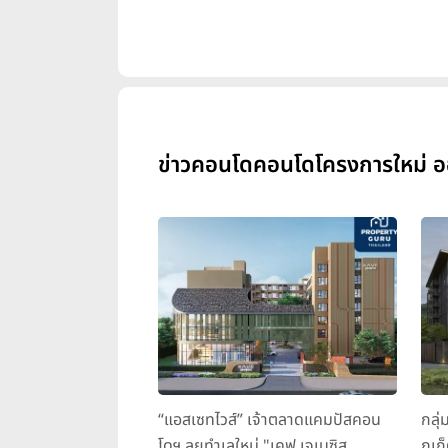
ข่าวคอนโดคอนโดโครงการใหม่ ออริ
“แอสเซทไวส์” เจ้าตลาดแคมปัสคอน
กลุ่
โดฯ ลุยทำเลใหม่ "เคฟ เจเนซิส
ภูเก