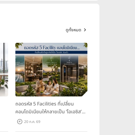
ดูทั้งหมด
ถอดรหัส 5 Facilities ที่เปลี่ยน
คอนโดมิเนียมให้กลายเป็น ‘โอเอซิส’
ส่วนตัวกลางเมือง
20 ก.ค. 69