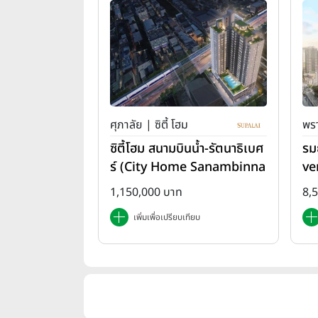
ศุภาลัย | ซิตี้ โฮม
พรา
ซิตี้โฮม สนามบินน้ำ-รัตนาธิเบศ
รม
ร์ (City Home Sanambinna
ve
m-Rattanathibet)
1,150,000 บาท
8,
เพิ่มเพื่อเปรียบเทียบ