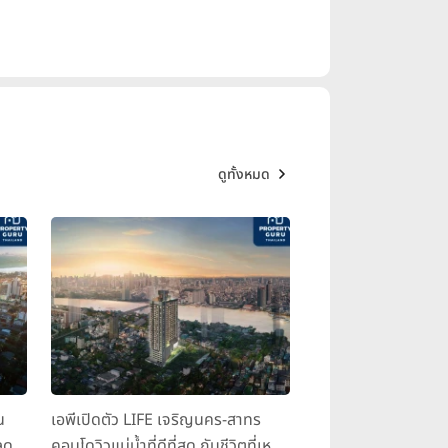
ดูทั้งหมด
น
เอพีเปิดตัว LIFE เจริญนคร-สาทร
ุด
คอนโดวิวแม่น้ำที่ดีที่สุด กับชีวิตที่เหนือ