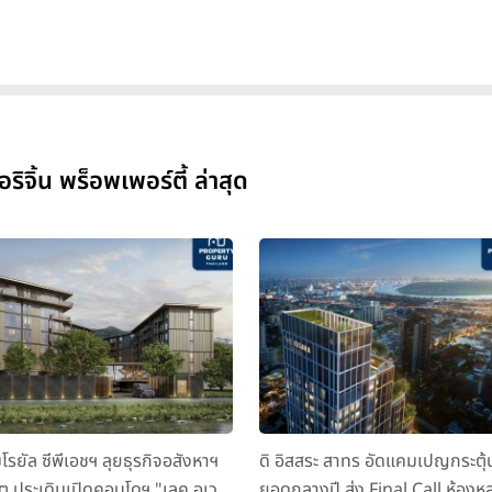
จิ้น พร็อพเพอร์ตี้ ล่าสุด
มโรยัล ซีพีเอชฯ ลุยธุรกิจอสังหาฯ
ดิ อิสสระ สาทร อัดแคมเปญกระตุ้
็ต ประเดิมเปิดคอนโดฯ "เลค อเวนิ
ยอดกลางปี ส่ง Final Call ห้องหล