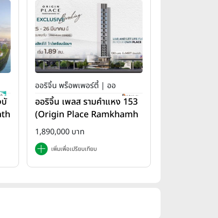
ออริจิ้น พร็อพเพอร์ตี้ | ออ
บั
ออริจิ้น เพลส รามคำแหง 153
ริจิ้น เพลส
ath
(Origin Place Ramkhamh
aeng 153)
1,890,000 บาท
เพิ่มเพื่อเปรียบเทียบ