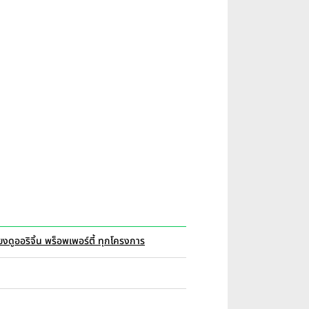
ยง
ดูออริจิ้น พร็อพเพอร์ตี้ ทุกโครงการ