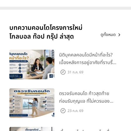
บทความคอนโดโครงการใหม่
ดูทั้งหมด
โกลบอล ท๊อป กรุ๊ป ล่าสุด
นิติบุคคลคอนโดมีหน้าที่อะไร?
เบื้องหลังการอยู่อาศัยที่ราบรื่น
กว่าที่คิด
31 ก.ค. 69
ตรวจรับคอนโด ก้าวสุดท้าย
ก่อนรับกุญแจ ที่ไม่ควรมอง
ข้าม
23 ก.ค. 69