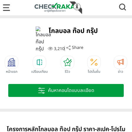
โกลบอล ท๊อป กรุ๊ป
Share
3,210
หน้าแรก
เปรียบเทียบ
รีวิว
โปรโมชั่น
ข่าว
ค้นหาคอนโดแบบละเอียด
โครงการหลักโกลบอล ท๊อป กรุ๊ป ราคา-สเปค-โปรโม