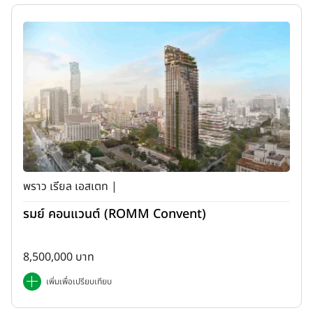
พราว เรียล เอสเตท |
รมย์ คอนแวนต์ (ROMM Convent)
8,500,000 บาท
เพิ่มเพื่อเปรียบเทียบ