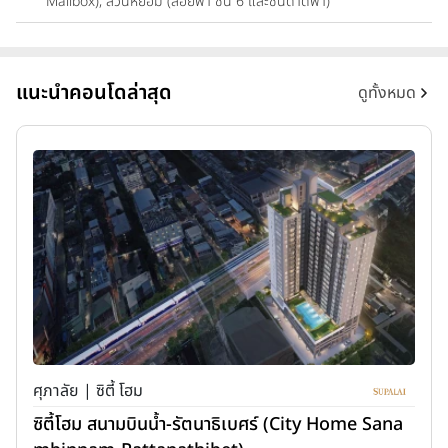
Mailbox), สวนหย่อม (ลอยฟ้า ชั้น 6 และชั้นดาดฟ้า)
แนะนำคอนโดล่าสุด
ดูทั้งหมด
ศุภาลัย | ซิตี้ โฮม
ซิตี้โฮม สนามบินน้ำ-รัตนาธิเบศร์ (City Home Sana