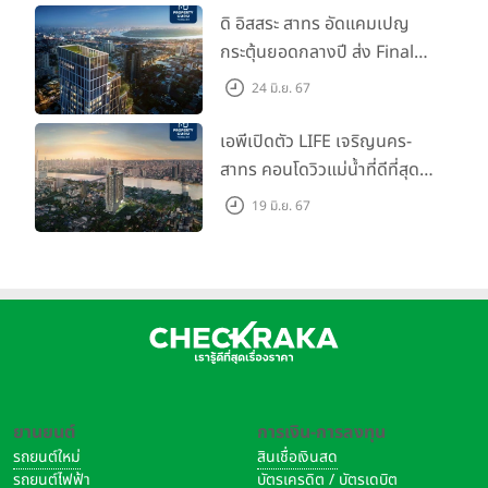
ดิ อิสสระ สาทร อัดแคมเปญ
กระตุ้นยอดกลางปี ส่ง Final
Call ห้องหลุดดาวน์ หั่นราคา
24 มิ.ย. 67
เริ่มต้น 4.99 ลบ.
เอพีเปิดตัว LIFE เจริญนคร-
สาทร คอนโดวิวแม่น้ำที่ดีที่สุด
กับชีวิตที่เหนือกว่าในทุกมิติ
19 มิ.ย. 67
ห้องชุดดีไซน์ใหม่สูง 3 เมตร
เริ่ม 3.59 ล้านบาท
ยานยนต์
การเงิน-การลงทุน
รถยนต์ใหม่
สินเชื่อเงินสด
รถยนต์ไฟฟ้า
บัตรเครดิต / บัตรเดบิต