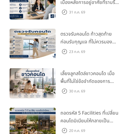
เบื้องหลังการอยู่อาศัยที่ราบรื่น
กว่าที่คิด
31 ก.ค. 69
ตรวจรับคอนโด ก้าวสุดท้าย
ก่อนรับกุญแจ ที่ไม่ควรมอง
ข้าม
23 ก.ค. 69
เลี้ยงลูกสไตล์ชาวคอนโด เมื่อ
พื้นที่ไม่ใช่ข้อจำกัดของการ
เติบโต
30 ก.ค. 69
ถอดรหัส 5 Facilities ที่เปลี่ยน
คอนโดมิเนียมให้กลายเป็น
‘โอเอซิส’ ส่วนตัวกลางเมือง
20 ก.ค. 69