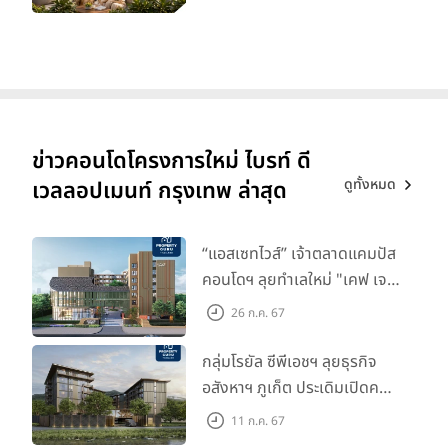
ข่าวคอนโดโครงการใหม่ ไบรท์ ดี
ดูทั้งหมด
เวลลอปเมนท์ กรุงเทพ ล่าสุด
“แอสเซทไวส์” เจ้าตลาดแคมปัส
คอนโดฯ ลุยทำเลใหม่ "เคฟ เจ
เนซิส นครปฐม" จับมือพาร์ท
26 ก.ค. 67
เนอร์ "อินฟินิท เรียลเอสเตท”
กลุ่มโรยัล ซีพีเอชฯ ลุยธุรกิจ
อสังหาฯ ภูเก็ต ประเดิมเปิดคอน
โดฯ "เลค อเวนิว ภูเก็ต" พรีเซล
11 ก.ค. 67
สิงหาคมนี้