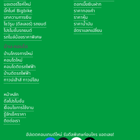
มอเตอร์ไซค์ใหม่
ดอกเบี้ยเงินฝาก
บิ๊กไบค์ Bigbike
ราคาทองคำ
บทความการเงิน
ราคาหุ้น
โชว์รูม (ดีลเลอร์) รถยนต์
ราคาน้ำมัน
โปรโมชั่นรถยนต์
อัตราแลกเปลี่ยน
รถไมล์น้อยราคาพิเศษ
บ้าน-คอนโด
บ้านโครงการใหม่
คอนโดใหม่
คอนโดติดรถไฟฟ้า
บ้านติดรถไฟฟ้า
ทาวน์เฮ้าส์ ทาวน์โฮม
หน้าหลัก
ดีลโปรโมชั่น
เงื่อนไขการใช้งาน
รู้จักเช็คราคา
ติดต่อเรา
อัปเดตคอนเทนต์ใหม่ รับดีลพิเศษก่อนใคร แอดเลย!