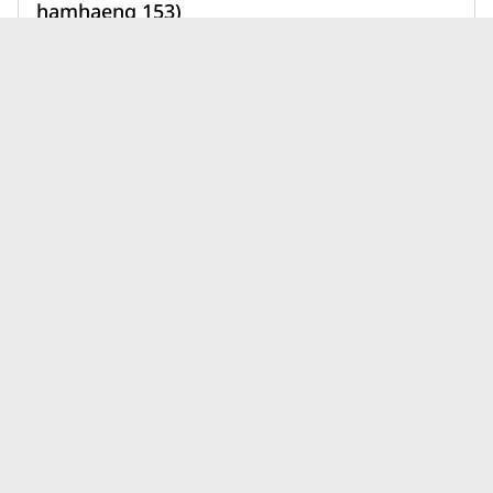
hamhaeng 153)
1,890,000 บาท
เพิ่มเพื่อเปรียบเทียบ
บทความคอนโดแอสเซทไวส์ เคฟ
ดูทั้งหมด
ล่าสุด
นิติบุคคลคอนโดมีหน้าที่อะไร?
เบื้องหลังการอยู่อาศัยที่ราบรื่น
กว่าที่คิด
31 ก.ค. 69