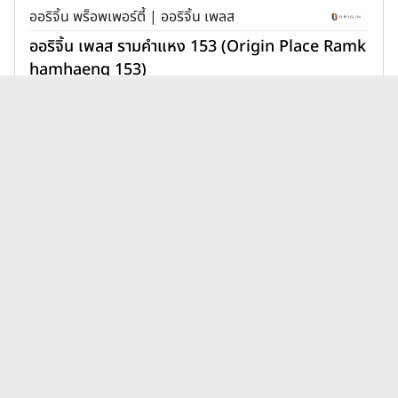
ออริจิ้น พร็อพเพอร์ตี้ | ออริจิ้น เพลส
ออริจิ้น เพลส รามคำแหง 153 (Origin Place Ramk
hamhaeng 153)
1,890,000 บาท
เพิ่มเพื่อเปรียบเทียบ
บทความคอนโดแอสเซทไวส์ แอท
ดูทั้งหมด
โมซ ล่าสุด
นิติบุคคลคอนโดมีหน้าที่อะไร?