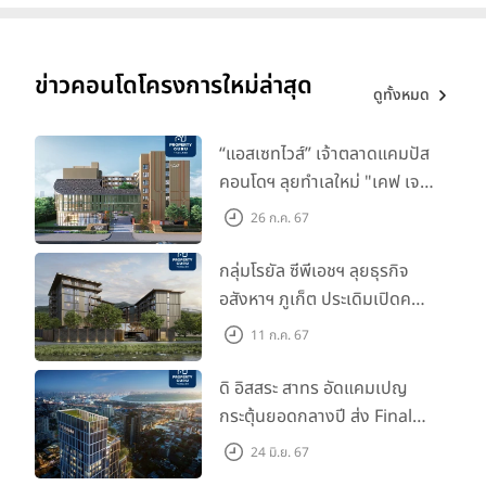
สิ่งอำนวยความสะดวกถือเป็นจุดเด่น หรือไฮไลท์อีกอย่างของ
คอนโดมิเนียมเลยก็ว่าได้ เพราะคอนโดแต่ละโครงการออกแบบและจัดให้มี
ข่าวคอนโดโครงการใหม่ล่าสุด
ดูทั้งหมด
สิ่งอำนวยความสะดวกที่หลากหลายมาก ยกตัวอย่างเช่น สระว่ายน้ำ,
ฟิตเนส, สวนหย่อม, Co-Workong Space, Sky Lounge, Jacuzzi,
“แอสเซทไวส์” เจ้าตลาดแคมปัส
Onsen, Sauna, Meeting room ฯลฯ แต่สำหรับบ้านส่วนกลางที่ให้มา
มาตรฐานส่วนใหญ่จะมีเพียง คลับเฮาส์, ฟิตเนส, สระว่ายน้ำ, สวน
คอนโดฯ ลุยทำเลใหม่ "เคฟ เจ
สาธารณะ และสนามเด็กเล่น เท่านั้น หรือหากซื้อบ้านตามโครงการขนาด
เนซิส นครปฐม" จับมือพาร์ท
26 ก.ค. 67
เล็กๆ ก็อาจจะไม่มีส่วนกลางมาให้เลย ดังนั้นหากคุณเป็นคนที่ชอบใช้
เนอร์ "อินฟินิท เรียลเอสเตท”
facility ส่วนกลางเพื่อออกกำลังกายหรือผ่อนคลาย การเลือกซื้อคอนโด
กลุ่มโรยัล ซีพีเอชฯ ลุยธุรกิจ
น่าจะเป็นคำตอบของคุณมากกว่าบ้าน คอนโดบางโครงการนอกจากจะได้
อสังหาฯ ภูเก็ต ประเดิมเปิดคอน
ออกกำลังกายแล้วยังสามารถชมวิวเมืองสวยๆ ไปพร้อมกันทีเดียวได้ด้วย
โดฯ "เลค อเวนิว ภูเก็ต" พรีเซล
11 ก.ค. 67
สิงหาคมนี้
ดิ อิสสระ สาทร อัดแคมเปญ
กระตุ้นยอดกลางปี ส่ง Final
Call ห้องหลุดดาวน์ หั่นราคา
24 มิ.ย. 67
เริ่มต้น 4.99 ลบ.