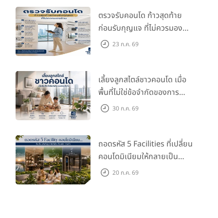
เล็กสุดตามที่กฎหมายอนุญาตคือห้องขนาด 20 ตร.ม. ไม่สามารถขยับ
ตรวจรับคอนโด ก้าวสุดท้าย
ขยายหรือต่อเติมห้องเพิ่มขึ้นภายหลังได้ หากคุณอยากได้พื้นที่ใช้สอ
ก่อนรับกุญแจ ที่ไม่ควรมอง
ยมากๆ ก็ต้องเลือกซื้อห้องขนาดใหญ่ตั้งแต่แรก ซึ่งตามมาด้วยราคาที่
ข้าม
แพงมาก แต่ยังไงก็ยังคงได้พื้นที่ใช้สอยน้อยกว่าการเลือกซื้อบ้านแน่นอน
23 ก.ค. 69
เลี้ยงลูกสไตล์ชาวคอนโด เมื่อ
พื้นที่ไม่ใช่ข้อจำกัดของการ
เติบโต
30 ก.ค. 69
ถอดรหัส 5 Facilities ที่เปลี่ยน
คอนโดมิเนียมให้กลายเป็น
‘โอเอซิส’ ส่วนตัวกลางเมือง
20 ก.ค. 69