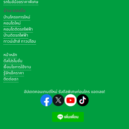
รถไมล์น้อยราคาพิเศษ
บ้าน-คอนโด
บ้านโครงการใหม่
คอนโดใหม่
คอนโดติดรถไฟฟ้า
บ้านติดรถไฟฟ้า
ทาวน์เฮ้าส์ ทาวน์โฮม
หน้าหลัก
ดีลโปรโมชั่น
เงื่อนไขการใช้งาน
รู้จักเช็คราคา
ติดต่อเรา
การอยู่บ้านและคอนโดต่างก็มีข้อได้เปรียบและข้อเสียเปรียบที่แตกต่าง
กันไป อาทิเช่น คอนโดจะได้เปรียบในการความปลอดภัย เนื่องจากมีพื้นที่
อัปเดตคอนเทนต์ใหม่ รับดีลพิเศษก่อนใคร แอดเลย!
ภายในโครงการน้อย มีทางเข้าออกทางเดียว ทำให้เจ้าหน้าที่รักษาความ
ปลอดภัยสามารถดูแลได้อย่างทั่วถึงมากกว่าโครงการบ้าน นอกจากนี้ยังมี
กล้องวงจรปิดบริเวณพื้นที่ส่วนกลางและโถงทางเดินบนชั้นพักอาศัย บาง
โครงการติดตั้ง Digital Door Lock มาให้ด้วย ทำให้ลดโอกาสเสี่ยงที่คน
แปลกหน้าหรือโจรขโมยจะเข้าไปยังห้องพักอาศัยของคุณได้ แต่หากเกิด