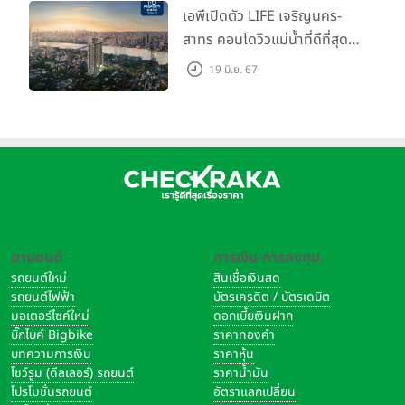
เอพีเปิดตัว LIFE เจริญนคร-
สาทร คอนโดวิวแม่น้ำที่ดีที่สุด
กับชีวิตที่เหนือกว่าในทุกมิติ
19 มิ.ย. 67
ห้องชุดดีไซน์ใหม่สูง 3 เมตร
เริ่ม 3.59 ล้านบาท
การเลือกซื้อบ้านจะได้เปรียบและเหมาะสมกับการเลี้ยงสัตว์มากกว่าคอนโด
เพราะการอยู่บ้านไม่มีใครบังคับให้คุณเลี้ยงหรือไม่เลี้ยงสัตว์ภายในบ้าน
ของคุณเองได้ ตราบใดที่สัตว์เลี้ยงของคุณไม่ได้สร้างความเดือดร้อนให้
ใคร คุณก็มีอิสระในการเลี้ยงสัตว์ในบ้านของตัวเองได้อย่างเต็มที่ ส่วนการ
อยู่อาศัยในคอนโดแน่นอนว่าโครงการส่วนใหญ่มักไม่อนุญาตให้เลี้ยงสัตว์
ยานยนต์
การเงิน-การลงทุน
แต่ปัจจุบันก็มีหลายโครงการที่อนุญาตให้เลี้ยงสัตว์ได้โดยไม่ต้องแอบอีก
รถยนต์ใหม่
สินเชื่อเงินสด
ต่อไป นอกจากนี้ยังจัดพื้นที่ Pet Zone สำหรับสัตว์เลี้ยงมาให้ด้วย แต่ถึง
รถยนต์ไฟฟ้า
บัตรเครดิต / บัตรเดบิต
อย่าไรการเลี้ยงสัตว์ในห้องเล็กๆ ก็ไม่สะดวกสบายเท่ากับการเลี้ยงที่บ้าน
มอเตอร์ไซค์ใหม่
ดอกเบี้ยเงินฝาก
บิ๊กไบค์ Bigbike
ราคาทองคำ
ดังนั้นถ้าคุณรู้ตัวว่าเป็นคนรักสัตว์ ที่ชีวิตนี้คงขาดหมาแมวไม่ได้ ควรเลือก
บทความการเงิน
ราคาหุ้น
ซื้อบ้านเพื่ออยู่อาศัยมากกว่าคอนโด
โชว์รูม (ดีลเลอร์) รถยนต์
ราคาน้ำมัน
โปรโมชั่นรถยนต์
อัตราแลกเปลี่ยน