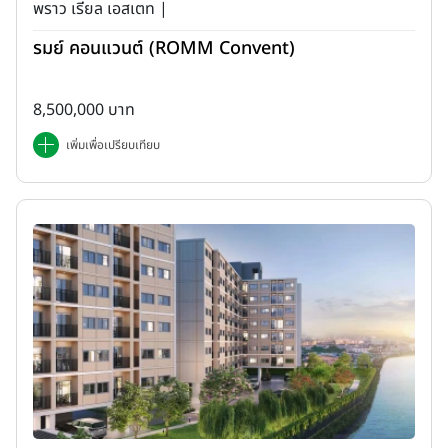
พราว เรียล เอสเตท |
รมย์ คอนแวนต์ (ROMM Convent)
8,500,000 บาท
การอยู่บ้านยังไงก็มีที่จอดรถส่วนตัวในบ้านของตัวเอง ขับรถกลับมาดึก
เพิ่มเพื่อเปรียบเทียบ
แค่ไหนยังไงก็มีที่จอด ไม่ต้องเสียเวลาวนหาที่จอดรถให้เหนื่อย แถมจอด
รถเสร็จก็สามารถเดินเข้าบ้านได้เลยสบายชิลๆ บางโครงการจอดได้
มากกว่า 1 คัน แต่สำหรับคอนโดนั้นจะเป็นพื้นจอดรถส่วนกลางที่ต้องแชร์
กับลูกบ้านภายในโครงการ จำนวนที่จอดรถมีไม่ครบทุกยูนิต ส่วนใหญ่
เฉลี่ยอยู่ที่ประมาณ 30 - 40% ของจำนวนห้องทั้งหมด จึงมีโอกาสสูงที่ที่
จอดรถจะไม่เพียงพอ แต่ปัจจุบันก็มีหลายโครงการที่ให้ความสำคัญกับที่
จอดรถมากขึ้น และสามารถจอดรถได้ถึง 100% เต็ม และบางโครงการ
ยังใช้ระบบ "Auto parking" หรือ "ระบบจอดรถอัตโนมัติ" ช่วยเพิ่มความ
สะดวกสบายให้กับลูกบ้าน ประหยัดเวลาในการจอด และทำให้จอดรถได้
มากยิ่งขึ้น แต่ถึงยังไงจอดรถแล้วก็ต้องเดินต่อไปอีกกว่าจะถึงห้อง ยิ่ง
ถ้าต้องหอบของพะรุงพะรังด้วยแล้ว งานนี้มีเหนื่อยแน่นอน