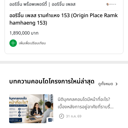
คอนโดแล้วล่ะ ส่วนบ้านถ้าซื้อเป็นบ้านที่มีบริเวณพื้นที่รอบบ้านก็คงพอจะ
ออริจิ้น พร็อพเพอร์ตี้ | ออริจิ้น เพลส
เนรมิตวิวสวนสีเขียวเล็กๆ ไว้ดูเล่นให้พอได้ชุ่มชื่นหัวใจได้อยู้บ้าง แต่วิว
ออริจิ้น เพลส รามคำแหง 153 (Origin Place Ramk
เมืองคงไม่ใช่คำตอบสำหรับคนที่อยากอยู่บ้านค่ะ
hamhaeng 153)
1,890,000 บาท
เพิ่มเพื่อเปรียบเทียบ
บทความคอนโดโครงการใหม่ล่าสุด
ดูทั้งหมด
นิติบุคคลคอนโดมีหน้าที่อะไร?
เบื้องหลังการอยู่อาศัยที่ราบรื่น
บ้านต่อให้เป็นอาคารพาณิชย์หรือทาวน์โฮมยังไงก็มีพื้นที่ใช้งานมากกว่า
กว่าที่คิด
31 ก.ค. 69
คอนโด ยิ่งถ้าใครชอบปลูกต้นไม้ ชอบทำสวนครัว บ้านน่าจะเป็นคำตอบที่
เหมาะสมกับคุณมากกว่า ส่วนคอนโดค่อนข้างมีพื้นที่จำกัด โดยห้องขนาด