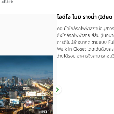
Share
ไอดีโอ โมบิ รางน้ำ (I
คอนโดใกล้รถไฟฟ้าสถานีอนุสาวร
ยังใกล้รถไฟฟ้าสาย สีส้ม (ในอ
การดีไซน์ล้ำอนาคต ขายแบบ Ful
Walk in Closet โดดเด่นด้วยสระ
ว่ายได้รอบ อาคารจึงสามารถชมว