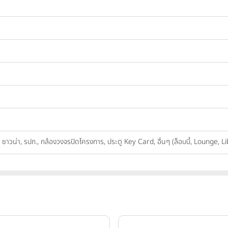
ส, ซาวน่า, รปภ., กล้องวงจรปิดโครงการ, ประตู Key Card, อื่นๆ (ล็อบบี้, Lounge, 