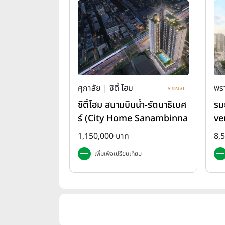
ศุภาลัย | ซิตี้ โฮม
พรา
ซิตี้โฮม สนามบินน้ำ-รัตนาธิเบศ
รม
ร์ (City Home Sanambinna
ve
m-Rattanathibet)
1,150,000 บาท
8,
เพิ่มเพื่อเปรียบเทียบ