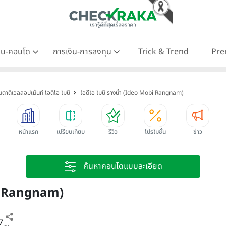
าน-คอนโด
การเงิน-การลงทุน
Trick & Trend
Pre
นดาดีเวลลอปเม้นท์ ไอดีโอ โมบิ
ไอดีโอ โมบิ รางน้ำ (Ideo Mobi Rangnam)
หน้าแรก
เปรียบเทียบ
รีวิว
โปรโมชั่น
ข่าว
ค้นหาคอนโดแบบละเอียด
bi Rangnam)
7