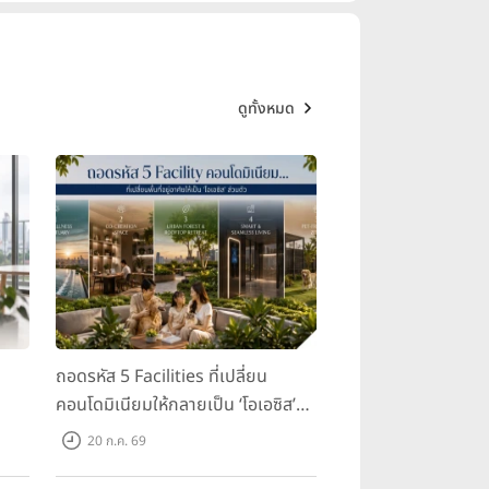
ดูทั้งหมด
ถอดรหัส 5 Facilities ที่เปลี่ยน
คอนโดมิเนียมให้กลายเป็น ‘โอเอซิส’
ส่วนตัวกลางเมือง
20 ก.ค. 69