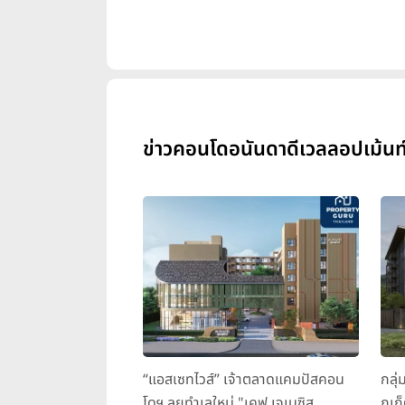
ข่าวคอนโดอนันดาดีเวลลอปเม้นท์ ไ
“แอสเซทไวส์” เจ้าตลาดแคมปัสคอน
กลุ่
โดฯ ลุยทำเลใหม่ "เคฟ เจเนซิส
ภูเก