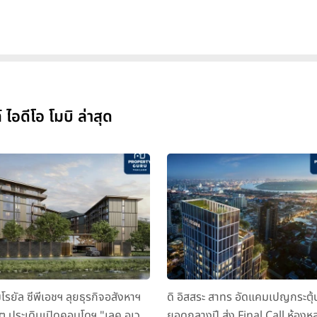
อดีโอ โมบิ ล่าสุด
มโรยัล ซีพีเอชฯ ลุยธุรกิจอสังหาฯ
ดิ อิสสระ สาทร อัดแคมเปญกระตุ้
็ต ประเดิมเปิดคอนโดฯ "เลค อเวนิ
ยอดกลางปี ส่ง Final Call ห้องหล