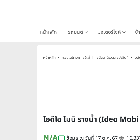
หน้าหลัก
รถยนต์
มอเตอร์ไซค์
บ้
หน้าหลัก
คอนโดโครงการใหม่
อนันดาดีเวลลอปเม้นท์
อนั
ไอดีโอ โมบิ รางน้ำ (Ideo Mo
N/A
ข้อมูล ณ วันที่ 17 ต.ค. 67
16,33