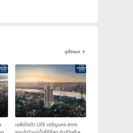
ดูทั้งหมด
น
เอพีเปิดตัว LIFE เจริญนคร-สาทร
ุด
คอนโดวิวแม่น้ำที่ดีที่สุด กับชีวิตที่เหนือ