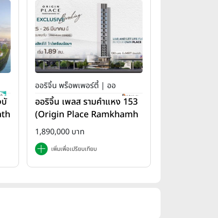
ออริจิ้น พร็อพเพอร์ตี้ | ออ
บั
ออริจิ้น เพลส รามคำแหง 153
ริจิ้น เพลส
ath
(Origin Place Ramkhamh
aeng 153)
1,890,000 บาท
เพิ่มเพื่อเปรียบเทียบ