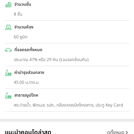
จำนวนชั้น
8 ชั้น
จำนวนห้อง
60 ยูนิต
ที่จอดรถทั้งหมด
ประมาณ 47% หรือ 29 คัน (รวมจอดซ้อนคัน)
ค่าบำรุงส่วนกลาง
45.00 บ./ตร.ม.
สาธารณูปโภค
สระว่ายน้ำ, ฟิตเนส, รปภ., กล้องวงจรปิดโครงการ, ประตู Key Card
แนะนำคอนโดล่าสุด
ดูทั้งหมด