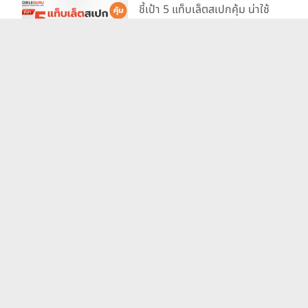
ชี้เป้า 5 แท็บเล็ตสเปกคุ้ม น่าใช้
เรียน ในช่วง 10,000 บาท
ต้อนรับเปิดเทอม 2024
4 มิ.ย. 67
รวมแท็บเล็ตเปิดตัวใหม่และ
เตรียมเปิดตัว ประจำปี 2024
18 ก.ค. 67
แนะนำแอปฯ วาดรูปที่ใช้หาเงิน
ได้ สำหรับสาย Freelance
8 พ.ย. 66
เช็กลิสต์! รวมรายชื่อแท็บเล็ต
เปิดตัวใหม่และเตรียมเปิดตัว