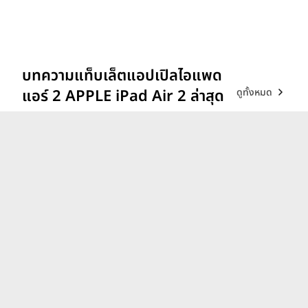
บทความแท็บเล็ตแอปเปิลไอแพด
ดูทั้งหมด
แอร์ 2 APPLE iPad Air 2 ล่าสุด
ชี้เป้า 5 แท็บเล็ตสเปกคุ้ม น่าใช้
เรียน ในช่วง 10,000 บาท
ต้อนรับเปิดเทอม 2024
4 มิ.ย. 67
รวมแท็บเล็ตเปิดตัวใหม่และ
เตรียมเปิดตัว ประจำปี 2024
18 ก.ค. 67