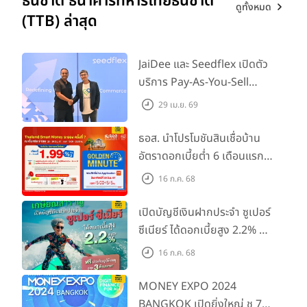
ธนชาต ธนาคารทหารไทยธนชาต
ดูทั้งหมด
(TTB) ล่าสุด
JaiDee และ Seedflex เปิดตัว
บริการ Pay-As-You-Sell
Advance ในไทย พร้อมยก
29 เม.ย. 69
ระดับการเข้าถึงเงินทุนสำหรับผู้
ประกอบการ SME ไทย
ธอส. นำโปรโมชันสินเชื่อบ้าน
อัตราดอกเบี้ยต่ำ 6 เดือนแรก
เพียง 1.99% ต่อปี ร่วมงาน
16 ก.ค. 68
"Thailand Smart Money
ระยอง ครั้งที่ 7" ระหว่างวันที่
เปิดบัญชีเงินฝากประจำ ซูเปอร์
28 - 30 มิ.ย. 2567
ซีเนียร์ ได้ดอกเบี้ยสูง 2.2% ต่อ
ปี ฟรีประกันอุบัติเหตุ สูงสุด 3
16 ก.ค. 68
ล้านบาท*
MONEY EXPO 2024
BANGKOK เปิดยิ่งใหญ่ ชู 7