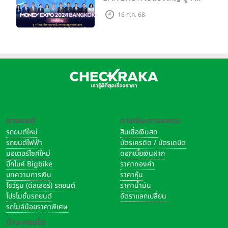
โซนบริการการเงินการลงทุน
16 ก.ค. 68
ครบวงจร แบงก์ นอนแบงก์
ประกัน เสิร์ฟโปรโมชั่นแรงแห่ง
ปี
ยานยนต์
การเงิน-การลงทุน
รถยนต์ใหม่
สินเชื่อเงินสด
รถยนต์ไฟฟ้า
บัตรเครดิต / บัตรเดบิต
มอเตอร์ไซค์ใหม่
ดอกเบี้ยเงินฝาก
บิ๊กไบค์ Bigbike
ราคาทองคำ
บทความการเงิน
ราคาหุ้น
โชว์รูม (ดีลเลอร์) รถยนต์
ราคาน้ำมัน
โปรโมชั่นรถยนต์
อัตราแลกเปลี่ยน
รถไมล์น้อยราคาพิเศษ
บ้าน-คอนโด