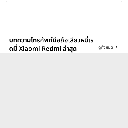
บทความโทรศัพท์มือถือเสียวหมี่เร
ดูทั้งหมด
ดมี่ Xiaomi Redmi ล่าสุด
รีวิว vivo V70 ที่สุดเรื่อง
Portrait แสงแบบไหน ก็เส
กช็อตให้สวยได้!
26 ก.พ. 69
iQOO 15 ขุมพลังตัวท็อป
Snapdragon 8 Elite Gen 5
เล่นลื่นทุกเกม!
9 ธ.ค. 68