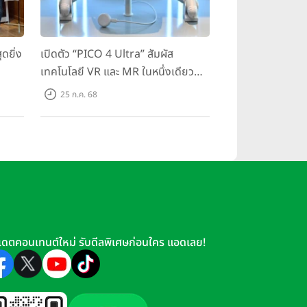
ดยิ่ง
เปิดตัว “PICO 4 Ultra” สัมผัส
เทคโนโลยี VR และ MR ในหนึ่งเดียว
มสุด
ยกระดับการทำงานและความบันเทิง
25 ก.ค. 68
ตอบโจทย์โลกเสมือนจริงที่คมชัดยิ่ง
กว่าเคย
เดตคอนเทนต์ใหม่ รับดีลพิเศษก่อนใคร แอดเลย!