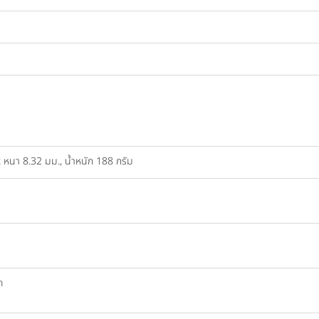
 หนา 8.32 มม., น้ำหนัก 188 กรัม
h