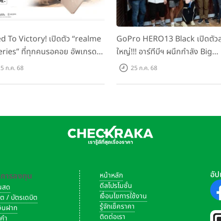
d To Victory! เปิดตัว “realme
GoPro HERO13 Black เปิดตัวสุ
eries” ที่ทุกคนรอคอย อัพเกรด
ใหญ่!!! อาร์ทีบีฯ ผนึกกำลัง Big
็ตตัวแรง ขึ้นแท่น Gaming
Camera และ GoPro จัดกิจกรร
5 ก.ค. 68
25 ก.ค. 68
ator แห่งปี! ในราคาเริ่มต้น
สร้างสรรค์ ‘GoPro...Go Pro
ง 8,999 บาท
Creators’
อัป
-การลงทุน
หน้าหลัก
ดีลโปรโมชั่น
งินสด
เงื่อนไขการใช้งาน
ิต / บัตรเดบิต
รู้จักเช็คราคา
เงินฝาก
ติดต่อเรา
งคำ