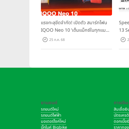
แรงทะลุขีดจำกัด! เปิดตัว สมาร์ทโฟน
Spee
IQOO Neo 10 ‘เต็มแม็กซ์ในทุกแมตช์’
13 S
ในราคาเริ่มต้นเพียง 15,900 บาท
ชิปเซ
25 ก.ค. 68
2
Domin
เพีย
ยานยนต์
การเงิน
รถยนต์ใหม่
สินเชื่อเ
รถยนต์ไฟฟ้า
บัตรเครด
มอเตอร์ไซค์ใหม่
ดอกเบี้ย
บิ๊กไบค์ Bigbike
ราคาทอ