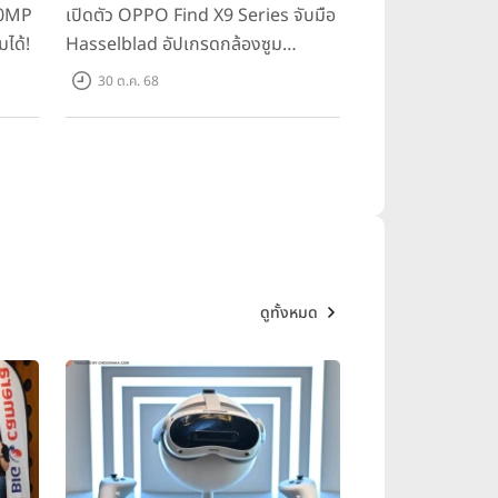
00MP
เปิดตัว OPPO Find X9 Series จับมือ
มได้!
Hasselblad อัปเกรดกล้องซูม
200MP!
30 ต.ค. 68
ดูทั้งหมด