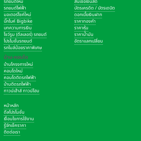
รถยนต์ใหม่
สินเชื่อเงินสด
รถยนต์ไฟฟ้า
บัตรเครดิต / บัตรเดบิต
มอเตอร์ไซค์ใหม่
ดอกเบี้ยเงินฝาก
บิ๊กไบค์ Bigbike
ราคาทองคำ
บทความการเงิน
ราคาหุ้น
โชว์รูม (ดีลเลอร์) รถยนต์
ราคาน้ำมัน
โปรโมชั่นรถยนต์
อัตราแลกเปลี่ยน
รถไมล์น้อยราคาพิเศษ
บ้าน-คอนโด
บ้านโครงการใหม่
คอนโดใหม่
คอนโดติดรถไฟฟ้า
บ้านติดรถไฟฟ้า
ทาวน์เฮ้าส์ ทาวน์โฮม
หน้าหลัก
ดีลโปรโมชั่น
เงื่อนไขการใช้งาน
รู้จักเช็คราคา
ติดต่อเรา