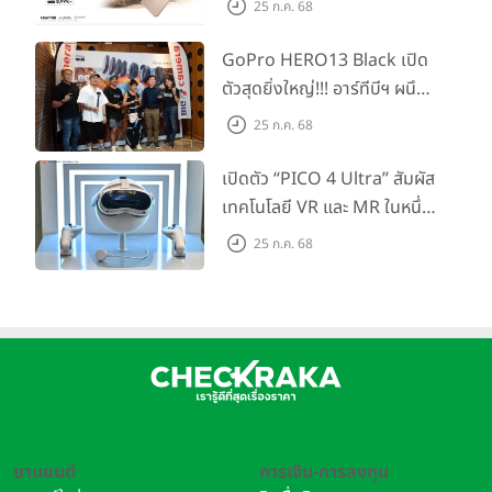
25 ก.ค. 68
ขึ้นแท่น Gaming
Dominator แห่งปี! ในราคา
GoPro HERO13 Black เปิด
เริ่มต้นเพียง 8,999 บาท
ตัวสุดยิ่งใหญ่!!! อาร์ทีบีฯ ผนึก
กำลัง Big Camera และ
25 ก.ค. 68
GoPro จัดกิจกรรมสุด
สร้างสรรค์ ‘GoPro...Go Pro
เปิดตัว “PICO 4 Ultra” สัมผัส
Creators’
เทคโนโลยี VR และ MR ในหนึ่ง
เดียว ยกระดับการทำงานและ
25 ก.ค. 68
ความบันเทิง ตอบโจทย์โลก
เสมือนจริงที่คมชัดยิ่งกว่าเคย
ยานยนต์
การเงิน-การลงทุน