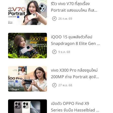
รีวิว vivo V70 ที่สุดเรื่อง
Portrait แสงแบบไหน ก็เส
กช็อตให้สวยได้!
26 ก.พ. 69
iQOO 15 ขุมพลังตัวท็อป
Snapdragon 8 Elite Gen 5
เล่นลื่นทุกเกม!
9 ธ.ค. 68
vivo X300 Pro กล้องซูมใหม่
200MP ถ่าย Portrait สุดจัด
ต่อเลนส์เสริมได้!
27 พ.ย. 68
เปิดตัว OPPO Find X9
Series จับมือ Hasselblad อัป