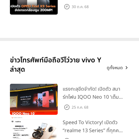
เกรดกล้องซูม 200MP!
30 ต.ค. 68
ข่าวโทรศัพท์มือถือวีโว่วาย vivo Y
ดูทั้งหมด
ล่าสุด
แรงทะลุขีดจำกัด! เปิดตัว สมา
ร์ทโฟน IQOO Neo 10 ‘เต็ม
แม็กซ์ในทุกแมตช์’ ในราคาเริ่ม
25 ก.ค. 68
ต้นเพียง 15,900 บาท
Speed To Victory! เปิดตัว
“realme 13 Series” ที่ทุกคน
รอคอย อัพเกรดชิปเซ็ตตัวแรง