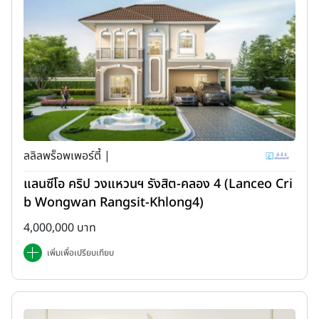
ลลิลพร็อพเพอร์ตี้ |
แลนซีโอ คริป วงแหวนฯ รังสิต-คลอง 4 (Lanceo Cri
b Wongwan Rangsit-Khlong4)
4,000,000 บาท
เพิ่มเพื่อเปรียบเทียบ