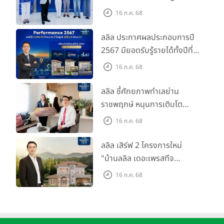
Club ส่งเสริมผู้นำรุ่นใหม่
16 ก.ค. 68
พัฒนาองค์กรสู่อนาคต
ลลิล ประกาศผลประกอบการปี
2567 มียอดรับรู้รายได้ทั้งปีที่
3,696.59 ล้านบาท กำไรสุทธิ
16 ก.ค. 68
588.04 ล้านบาท พร้อมจ่าย
ปันผลทั้งปี 2567 รวม 0.34
ลลิล ชี้ศักยภาพทำเลย่าน
บาท/หุ้น
ราชพฤกษ์ หนุนการเติบโต
ตลาดที่อยู่อาศัย พร้อมเปิดตัว
16 ก.ค. 68
โครงการใหม่ "ไลโอ
ราชพฤกษ์-345" มูลค่า 600
ลลิล เสิร์ฟ 2 โครงการใหม่
ลบ.
"บ้านลลิล เดอะเพรสทีจ
ราชบุรี" และ "ไลโอ ราชบุรี"
16 ก.ค. 68
บ้าน และทาวน์โฮมสไตล์ฝรั่งเศส
ใจกลางเมืองราชบุรี