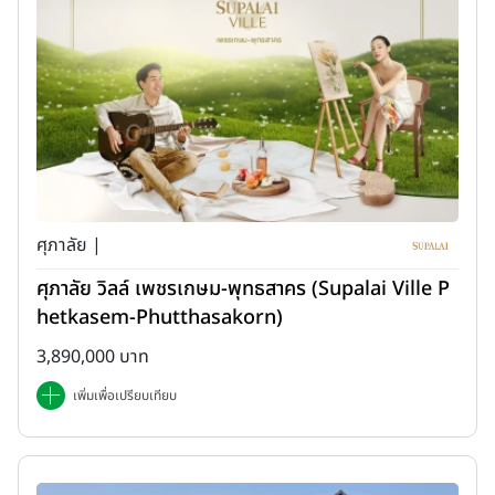
ศุภาลัย |
ศุภาลัย วิลล์ เพชรเกษม-พุทธสาคร (Supalai Ville P
hetkasem-Phutthasakorn)
3,890,000 บาท
เพิ่มเพื่อเปรียบเทียบ