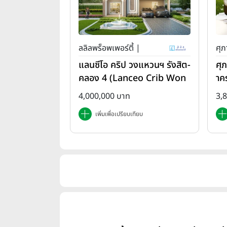
ลลิลพร็อพเพอร์ตี้ |
ศุภ
แลนซีโอ คริป วงแหวนฯ รังสิต-
ศุ
คลอง 4 (Lanceo Crib Won
าค
gwan Rangsit-Khlong4)
em
4,000,000 บาท
3,
เพิ่มเพื่อเปรียบเทียบ