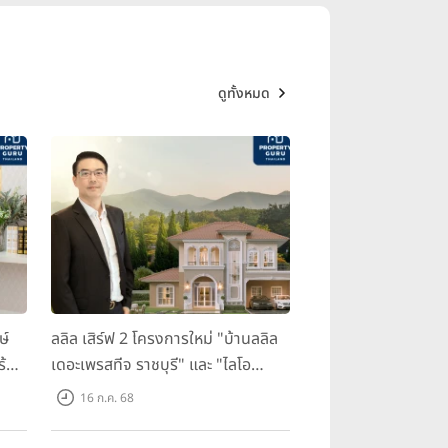
ดูทั้งหมด
ษ์
ลลิล เสิร์ฟ 2 โครงการใหม่ "บ้านลลิล
ร้อม
เดอะเพรสทีจ ราชบุรี" และ "ไลโอ
ราชบุรี" บ้าน และทาวน์โฮมสไตล์
16 ก.ค. 68
ฝรั่งเศสใจกลางเมืองราชบุรี