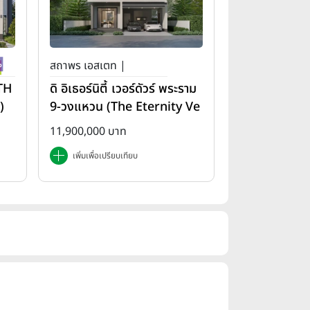
สถาพร เอสเตท |
(TH
ดิ อิเธอร์นิตี้ เวอร์ดัวร์ พระราม
)
9-วงแหวน (The Eternity Ve
rdure Rama 9-Wongwae
11,900,000 บาท
n)
เพิ่มเพื่อเปรียบเทียบ