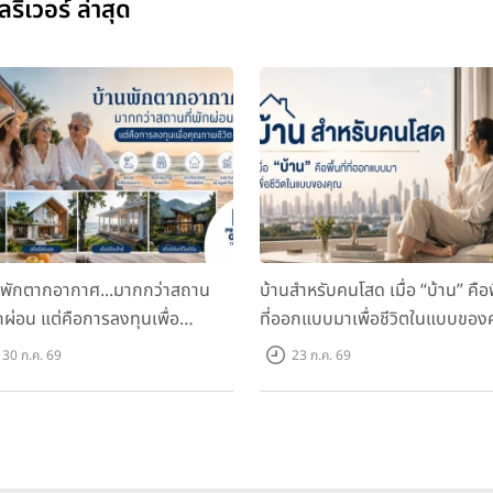
ริเวอร์ ล่าสุด
นพักตากอากาศ...มากกว่าสถาน
บ้านสำหรับคนโสด เมื่อ “บ้าน” คือพื
ักผ่อน แต่คือการลงทุนเพื่อ
ที่ออกแบบมาเพื่อชีวิตในแบบของ
ภาพชีวิต
30 ก.ค. 69
23 ก.ค. 69