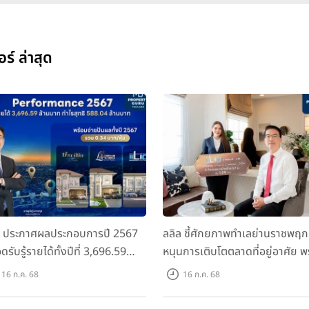
ร์ ล่าสุด
ล ประกาศผลประกอบการปี 2567
ลลิล ชี้ศักยภาพทำเลย่านราชพฤก
ดรับรู้รายได้ทั้งปีที่ 3,696.59
หนุนการเติบโตตลาดที่อยู่อาศัย พ
นบาท กำไรสุทธิ 588.04 ล้านบาท
เปิดตัวโครงการใหม่ "ไลโอ
16 ก.ค. 68
16 ก.ค. 68
อมจ่ายปันผลทั้งปี 2567 รวม 0.34
ราชพฤกษ์-345" มูลค่า 600 ลบ.
หุ้น