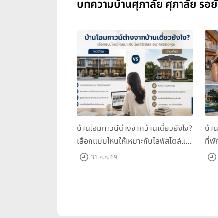
บทความบ้านศุภาลัย ศุภาลัย รอยัล
บ้านโฮมทาวน์ต่างจากบ้านเดี่ยวยังไง?
บ้า
เลือกแบบไหนให้เหมาะกับไลฟ์สไตล์และ
ที่พ
อนาคตของคุณ
คุณ
31 ก.ค. 69