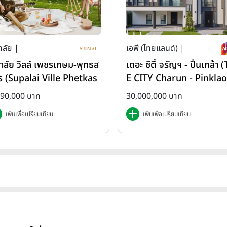
าลัย |
เอพี (ไทยแลนด์) |
ภาลัย วิลล์ เพชรเกษม-พุทธส
เดอะ ซิตี้ จรัญฯ - ปิ่นเกล้า 
ร (Supalai Ville Phetkas
E CITY Charun - Pinklao
-Phutthasakorn)
890,000 บาท
30,000,000 บาท
เพิ่มเพื่อเปรียบเทียบ
เพิ่มเพื่อเปรียบเทียบ