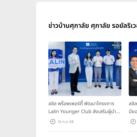
ข่าวบ้านศุภาลัย ศุภาลัย รอยัลริเวอ
ลลิล พร็อพเพอร์ตี้ พัฒนาโครงการ
ลลิ
Lalin Younger Club ส่งเสริมผู้นำ
มียอ
รุ่นใหม่ พัฒนาองค์กรสู่อนาคต
ล้า
16 ก.ค. 68
พร้
บาท/