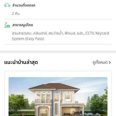
จำนวนที่จอดรถ
2 คัน
สาธารณูปโภค
สวนสาธารณะ, คลับเฮาส์, สระว่ายน้ำ, ฟิตเนส, รปภ., CCTV, Keycard
System (Easy Pass)
แนะนำบ้านล่าสุด
ดูทั้งหมด