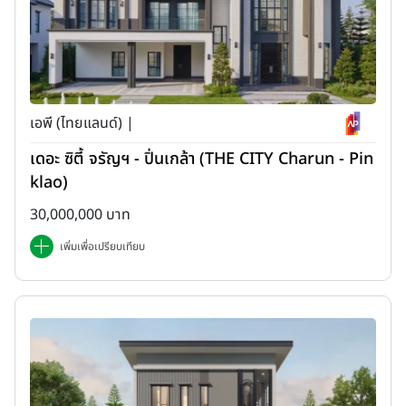
เอพี (ไทยแลนด์) |
เดอะ ซิตี้ จรัญฯ - ปิ่นเกล้า (THE CITY Charun - Pin
klao)
30,000,000 บาท
เพิ่มเพื่อเปรียบเทียบ