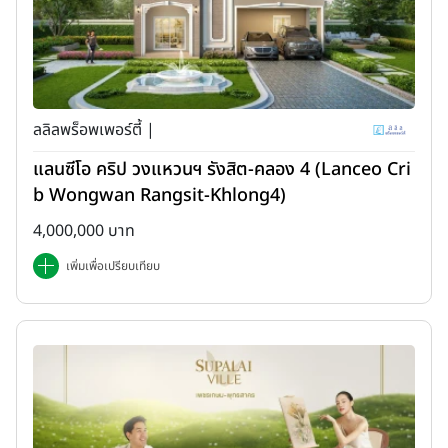
ลลิลพร็อพเพอร์ตี้ |
แลนซีโอ คริป วงแหวนฯ รังสิต-คลอง 4 (Lanceo Cri
b Wongwan Rangsit-Khlong4)
4,000,000 บาท
เพิ่มเพื่อเปรียบเทียบ