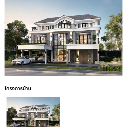
โครงการบ้าน