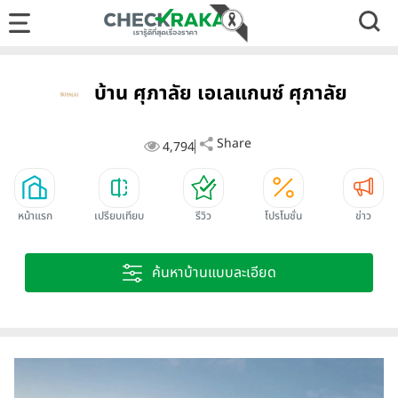
บ้าน ศุภาลัย เอเลแกนซ์ ศุภาลัย
Share
4,794
หน้าแรก
เปรียบเทียบ
รีวิว
โปรโมชั่น
ข่าว
ค้นหาบ้านแบบละเอียด