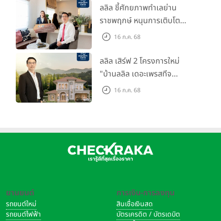
ปันผลทั้งปี 2567 รวม 0.34
ลลิล ชี้ศักยภาพทำเลย่าน
บาท/หุ้น
ราชพฤกษ์ หนุนการเติบโต
ตลาดที่อยู่อาศัย พร้อมเปิดตัว
16 ก.ค. 68
โครงการใหม่ "ไลโอ
ราชพฤกษ์-345" มูลค่า 600
ลลิล เสิร์ฟ 2 โครงการใหม่
ลบ.
"บ้านลลิล เดอะเพรสทีจ
ราชบุรี" และ "ไลโอ ราชบุรี"
16 ก.ค. 68
บ้าน และทาวน์โฮมสไตล์ฝรั่งเศส
ใจกลางเมืองราชบุรี
ยานยนต์
การเงิน-การลงทุน
รถยนต์ใหม่
สินเชื่อเงินสด
รถยนต์ไฟฟ้า
บัตรเครดิต / บัตรเดบิต