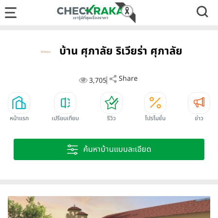
บ้าน ศุภาลัย ริเวียร่า ศุภาลัย
Share
3,705
หน้าแรก
เปรียบเทียบ
รีวิว
โปรโมชั่น
ข่าว
ค้นหาบ้านแบบละเอียด