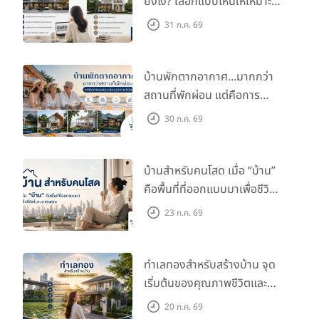
ยังไง? เลือกแบบไหนให้เหมาะ
กับไลฟ์สไตล์และอนาคตของ
31 ก.ค. 69
คุณ
บ้านพักตากอากาศ...มากกว่า
สถานที่พักผ่อน แต่คือการ
ลงทุนเพื่อคุณภาพชีวิต
30 ก.ค. 69
บ้านสำหรับคนโสด เมื่อ “บ้าน”
คือพื้นที่ที่ออกแบบมาเพื่อชีวิต
ในแบบของคุณ
23 ก.ค. 69
ทำเลทองสำหรับสร้างบ้าน จุด
เริ่มต้นของคุณภาพชีวิตและ
มูลค่าในอนาคต
20 ก.ค. 69