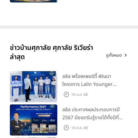
ข่าวบ้านศุภาลัย ศุภาลัย ริเวียร่า
ดูทั้งหมด
ล่าสุด
ลลิล พร็อพเพอร์ตี้ พัฒนา
โครงการ Lalin Younger
Club ส่งเสริมผู้นำรุ่นใหม่
16 ก.ค. 68
พัฒนาองค์กรสู่อนาคต
ลลิล ประกาศผลประกอบการปี
2567 มียอดรับรู้รายได้ทั้งปีที่
3,696.59 ล้านบาท กำไรสุทธิ
16 ก.ค. 68
588.04 ล้านบาท พร้อมจ่าย