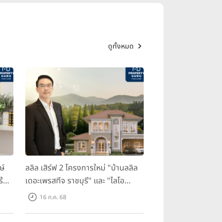
ดูทั้งหมด
ษ์
ลลิล เสิร์ฟ 2 โครงการใหม่ "บ้านลลิล
ร้อม
เดอะเพรสทีจ ราชบุรี" และ "ไลโอ
ราชบุรี" บ้าน และทาวน์โฮมสไตล์
16 ก.ค. 68
ฝรั่งเศสใจกลางเมืองราชบุรี