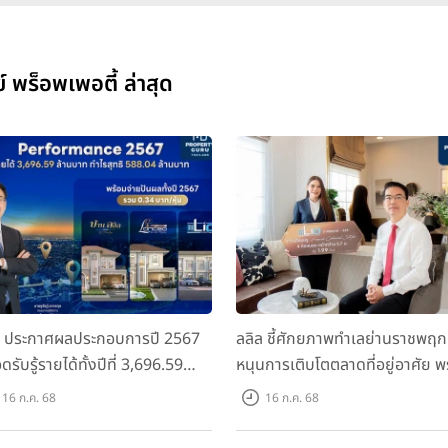
์ พร็อพเพอตี้ ล่าสุด
ล ประกาศผลประกอบการปี 2567
ลลิล ชี้ศักยภาพทำเลย่านราชพฤก
ดรับรู้รายได้ทั้งปีที่ 3,696.59
หนุนการเติบโตตลาดที่อยู่อาศัย พ
นบาท กำไรสุทธิ 588.04 ล้านบาท
เปิดตัวโครงการใหม่ "ไลโอ
16 ก.ค. 68
16 ก.ค. 68
อมจ่ายปันผลทั้งปี 2567 รวม 0.34
ราชพฤกษ์-345" มูลค่า 600 ลบ.
หุ้น