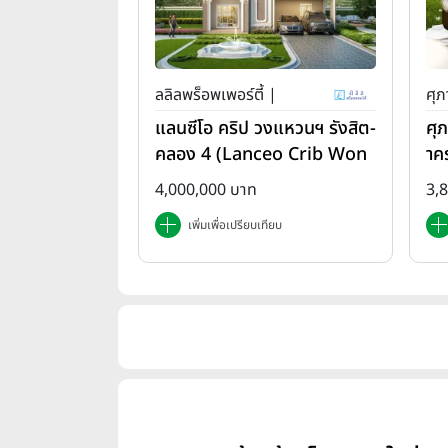
ลลิลพร็อพเพอร์ตี้ |
ศุภ
แลนซีโอ คริป วงแหวนฯ รังสิต-
ศุ
คลอง 4 (Lanceo Crib Won
าค
gwan Rangsit-Khlong4)
em
4,000,000 บาท
3,
เพิ่มเพื่อเปรียบเทียบ