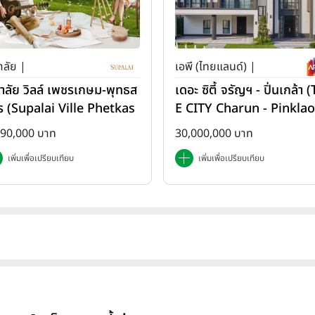
าลัย |
เอพี (ไทยแลนด์) |
ภาลัย วิลล์ เพชรเกษม-พุทธส
เดอะ ซิตี้ จรัญฯ - ปิ่นเกล้า 
ร (Supalai Ville Phetkas
E CITY Charun - Pinklao
-Phutthasakorn)
890,000 บาท
30,000,000 บาท
เพิ่มเพื่อเปรียบเทียบ
เพิ่มเพื่อเปรียบเทียบ