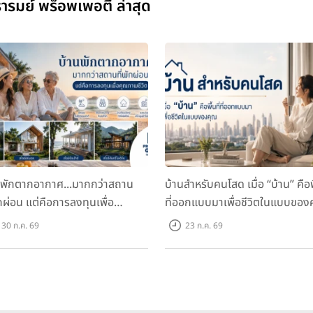
รมย์ พร็อพเพอตี้ ล่าสุด
นพักตากอากาศ...มากกว่าสถาน
บ้านสำหรับคนโสด เมื่อ “บ้าน” คือพื
ักผ่อน แต่คือการลงทุนเพื่อ
ที่ออกแบบมาเพื่อชีวิตในแบบของ
ภาพชีวิต
30 ก.ค. 69
23 ก.ค. 69