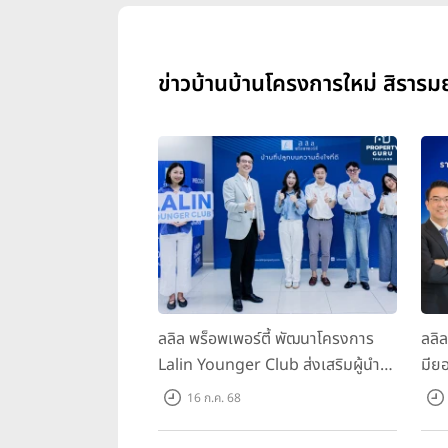
ข่าวบ้านบ้านโครงการใหม่ สิรารมย
ลลิล พร็อพเพอร์ตี้ พัฒนาโครงการ
ลลิ
Lalin Younger Club ส่งเสริมผู้นำ
มียอ
รุ่นใหม่ พัฒนาองค์กรสู่อนาคต
ล้า
16 ก.ค. 68
พร้
บาท/