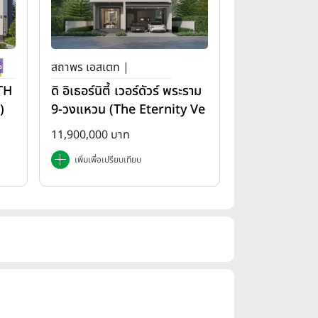
สถาพร เอสเตท |
(TH
ดิ อิเธอร์นิตี้ เวอร์ดัวร์ พระราม
)
9-วงแหวน (The Eternity Ve
rdure Rama 9-Wongwae
11,900,000 บาท
n)
เพิ่มเพื่อเปรียบเทียบ