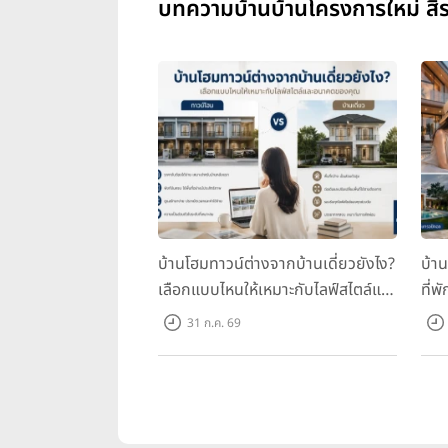
บทความบ้านบ้านโครงการใหม่ สิรา
บ้านโฮมทาวน์ต่างจากบ้านเดี่ยวยังไง?
บ้า
เลือกแบบไหนให้เหมาะกับไลฟ์สไตล์และ
ที่พ
อนาคตของคุณ
คุณ
31 ก.ค. 69