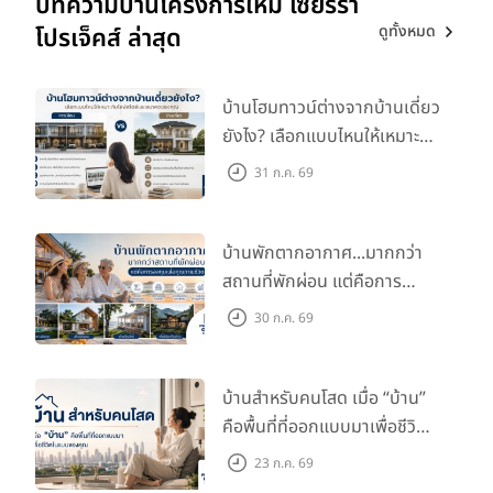
บทความบ้านโครงการใหม่ เซียร์ร่า
ดูทั้งหมด
โปรเจ็คส์ ล่าสุด
บ้านโฮมทาวน์ต่างจากบ้านเดี่ยว
ยังไง? เลือกแบบไหนให้เหมาะ
กับไลฟ์สไตล์และอนาคตของ
31 ก.ค. 69
คุณ
บ้านพักตากอากาศ...มากกว่า
สถานที่พักผ่อน แต่คือการ
ลงทุนเพื่อคุณภาพชีวิต
30 ก.ค. 69
บ้านสำหรับคนโสด เมื่อ “บ้าน”
คือพื้นที่ที่ออกแบบมาเพื่อชีวิต
ในแบบของคุณ
23 ก.ค. 69