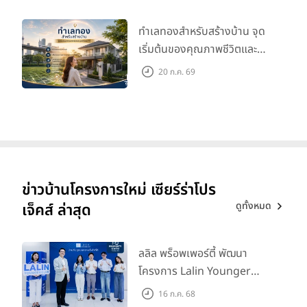
ทำเลทองสำหรับสร้างบ้าน จุด
เริ่มต้นของคุณภาพชีวิตและ
มูลค่าในอนาคต
20 ก.ค. 69
ข่าวบ้านโครงการใหม่ เซียร์ร่าโปร
ดูทั้งหมด
เจ็คส์ ล่าสุด
ลลิล พร็อพเพอร์ตี้ พัฒนา
โครงการ Lalin Younger
Club ส่งเสริมผู้นำรุ่นใหม่
16 ก.ค. 68
พัฒนาองค์กรสู่อนาคต