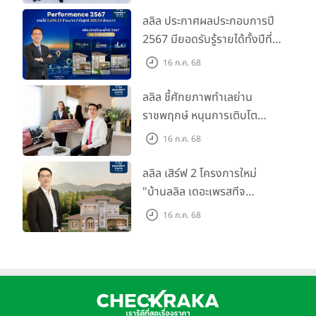
ลลิล ประกาศผลประกอบการปี
2567 มียอดรับรู้รายได้ทั้งปีที่
3,696.59 ล้านบาท กำไรสุทธิ
16 ก.ค. 68
588.04 ล้านบาท พร้อมจ่าย
ปันผลทั้งปี 2567 รวม 0.34
ลลิล ชี้ศักยภาพทำเลย่าน
บาท/หุ้น
ราชพฤกษ์ หนุนการเติบโต
ตลาดที่อยู่อาศัย พร้อมเปิดตัว
16 ก.ค. 68
โครงการใหม่ "ไลโอ
ราชพฤกษ์-345" มูลค่า 600
ลลิล เสิร์ฟ 2 โครงการใหม่
ลบ.
"บ้านลลิล เดอะเพรสทีจ
ราชบุรี" และ "ไลโอ ราชบุรี"
16 ก.ค. 68
บ้าน และทาวน์โฮมสไตล์ฝรั่งเศส
ใจกลางเมืองราชบุรี