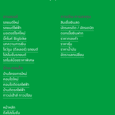
ยานยนต์
การเงิน-การลงทุน
รถยนต์ใหม่
สินเชื่อเงินสด
รถยนต์ไฟฟ้า
บัตรเครดิต / บัตรเดบิต
มอเตอร์ไซค์ใหม่
ดอกเบี้ยเงินฝาก
บิ๊กไบค์ Bigbike
ราคาทองคำ
บทความการเงิน
ราคาหุ้น
โชว์รูม (ดีลเลอร์) รถยนต์
ราคาน้ำมัน
โปรโมชั่นรถยนต์
อัตราแลกเปลี่ยน
รถไมล์น้อยราคาพิเศษ
บ้าน-คอนโด
บ้านโครงการใหม่
คอนโดใหม่
คอนโดติดรถไฟฟ้า
บ้านติดรถไฟฟ้า
ทาวน์เฮ้าส์ ทาวน์โฮม
หน้าหลัก
ดีลโปรโมชั่น