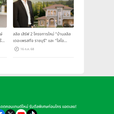
ษ์
ลลิล เสิร์ฟ 2 โครงการใหม่ "บ้านลลิล
ร้อม
เดอะเพรสทีจ ราชบุรี" และ "ไลโอ
ราชบุรี" บ้าน และทาวน์โฮมสไตล์
16 ก.ค. 68
ฝรั่งเศสใจกลางเมืองราชบุรี
เดตคอนเทนต์ใหม่ รับดีลพิเศษก่อนใคร แอดเลย!