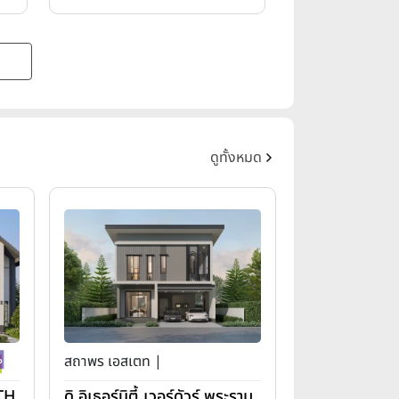
ดูทั้งหมด
สถาพร เอสเตท |
(TH
ดิ อิเธอร์นิตี้ เวอร์ดัวร์ พระราม