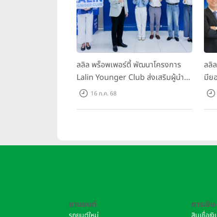
ลลิล พร็อพเพอร์ตี้ พัฒนาโครงการ
ลลิ
Lalin Younger Club ส่งเสริมผู้นำ
มียอ
รุ่นใหม่ พัฒนาองค์กรสู่อนาคต
ล้า
16 ก.ค. 68
พร้
บาท/
ยานยนต์
การเงิน
รถยนต์ใหม่
สินเชื่อเ