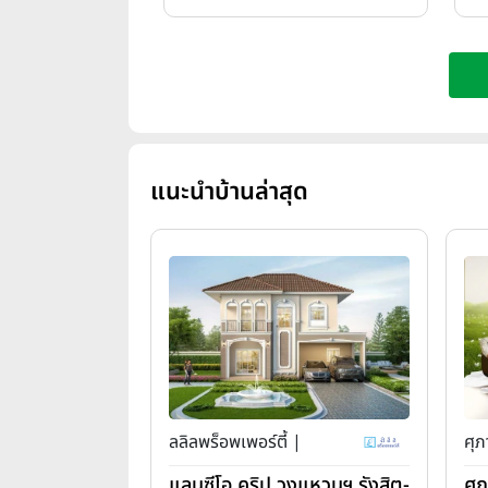
แนะนำบ้านล่าสุด
ลลิลพร็อพเพอร์ตี้ |
ศุภ
แลนซีโอ คริป วงแหวนฯ รังสิต-
ศุ