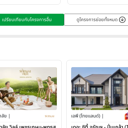
เปรียบเทียบกับโครงการอื่น
ดูโครงการย่อยทั้งหมด
าลัย |
เอพี (ไทยแลนด์) |
ภาลัย วิลล์ เพชรเกษม-พุทธส
เดอะ ซิตี้ จรัญฯ - ปิ่นเกล้า 