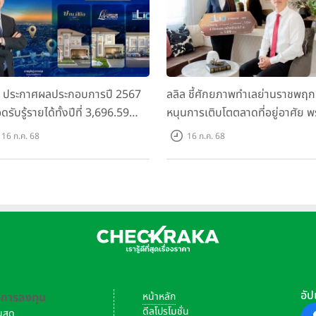
ล ประกาศผลประกอบการปี 2567
ลลิล ชี้ศักยภาพทำเลย่านราชพฤก
ดรับรู้รายได้ทั้งปีที่ 3,696.59
หนุนการเติบโตตลาดที่อยู่อาศัย พ
นบาท กำไรสุทธิ 588.04 ล้านบาท
เปิดตัวโครงการใหม่ "ไลโอ
16 ก.ค. 68
16 ก.ค. 68
อมจ่ายปันผลทั้งปี 2567 รวม 0.34
ราชพฤกษ์-345" มูลค่า 600 ลบ.
หุ้น
อัป
-การลงทุน
หน้าหลัก
ดีลโปรโมชั่น
งินสด