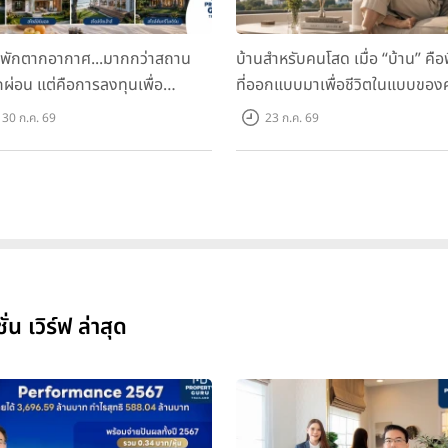
นพักตากอากาศ...มากกว่าสถาน
บ้านสำหรับคนโสด เมื่อ “บ้าน” คือพื
ักผ่อน แต่คือการลงทุนเพื่อ
ที่ออกแบบมาเพื่อชีวิตในแบบของ
ภาพชีวิต
30 ก.ค. 69
23 ก.ค. 69
น เวิร์ฟ ล่าสุด