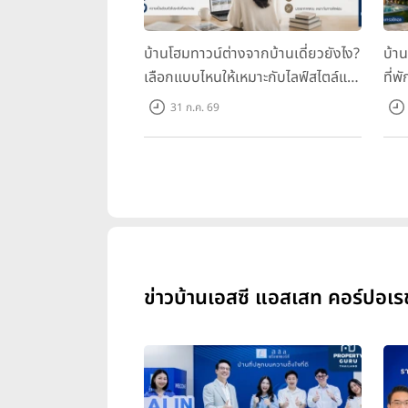
บ้านโฮมทาวน์ต่างจากบ้านเดี่ยวยังไง?
บ้า
เลือกแบบไหนให้เหมาะกับไลฟ์สไตล์และ
ที่พ
อนาคตของคุณ
คุณ
31 ก.ค. 69
ข่าวบ้านเอสซี แอสเสท คอร์ปอเรชั่