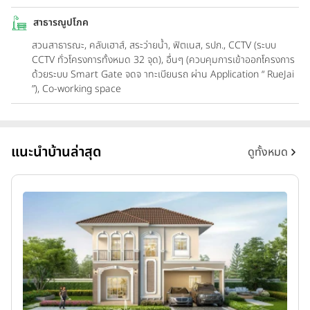
สาธารณูปโภค
สวนสาธารณะ, คลับเฮาส์, สระว่ายน้ำ, ฟิตเนส, รปภ., CCTV (ระบบ
CCTV ทั่วโครงการทั้งหมด 32 จุด), อื่นๆ (ควบคุมการเข้าออกโครงการ
ด้วยระบบ Smart Gate จดจ าทะเบียนรถ ผ่าน Application “ RueJai
”), Co-working space
แนะนำบ้านล่าสุด
ดูทั้งหมด