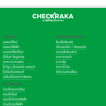
ยานยนต์
การเงิน-การลงทุน
รถยนต์ใหม่
สินเชื่อเงินสด
รถยนต์ไฟฟ้า
บัตรเครดิต / บัตรเดบิต
มอเตอร์ไซค์ใหม่
ดอกเบี้ยเงินฝาก
บิ๊กไบค์ Bigbike
ราคาทองคำ
บทความการเงิน
ราคาหุ้น
โชว์รูม (ดีลเลอร์) รถยนต์
ราคาน้ำมัน
โปรโมชั่นรถยนต์
อัตราแลกเปลี่ยน
รถไมล์น้อยราคาพิเศษ
บ้าน-คอนโด
บ้านโครงการใหม่
คอนโดใหม่
คอนโดติดรถไฟฟ้า
บ้านติดรถไฟฟ้า