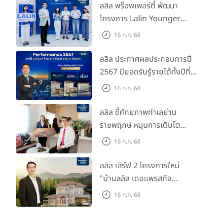
ลลิล พร็อพเพอร์ตี้ พัฒนา
โครงการ Lalin Younger
Club ส่งเสริมผู้นำรุ่นใหม่
16 ก.ค. 68
พัฒนาองค์กรสู่อนาคต
ลลิล ประกาศผลประกอบการปี
2567 มียอดรับรู้รายได้ทั้งปีที่
3,696.59 ล้านบาท กำไรสุทธิ
16 ก.ค. 68
588.04 ล้านบาท พร้อมจ่าย
ปันผลทั้งปี 2567 รวม 0.34
ลลิล ชี้ศักยภาพทำเลย่าน
บาท/หุ้น
ราชพฤกษ์ หนุนการเติบโต
ตลาดที่อยู่อาศัย พร้อมเปิดตัว
16 ก.ค. 68
โครงการใหม่ "ไลโอ
ราชพฤกษ์-345" มูลค่า 600
ลลิล เสิร์ฟ 2 โครงการใหม่
ลบ.
"บ้านลลิล เดอะเพรสทีจ
ราชบุรี" และ "ไลโอ ราชบุรี"
16 ก.ค. 68
บ้าน และทาวน์โฮมสไตล์ฝรั่งเศส
ใจกลางเมืองราชบุรี