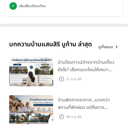
เพิ่มเพื่อเปรียบเทียบ
บทความบ้านแสนสิริ บูก้าน ล่าสุด
ดูทั้งหมด
บ้านโฮมทาวน์ต่างจากบ้านเดี่ยว
ยังไง? เลือกแบบไหนให้เหมาะ
กับไลฟ์สไตล์และอนาคตของ
31 ก.ค. 69
คุณ
บ้านพักตากอากาศ...มากกว่า
สถานที่พักผ่อน แต่คือการ
ลงทุนเพื่อคุณภาพชีวิต
30 ก.ค. 69