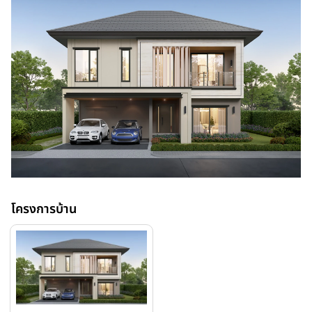
โครงการบ้าน