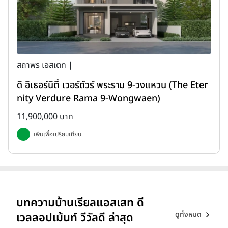
สถาพร เอสเตท |
ดิ อิเธอร์นิตี้ เวอร์ดัวร์ พระราม 9-วงแหวน (The Eter
nity Verdure Rama 9-Wongwaen)
11,900,000 บาท
เพิ่มเพื่อเปรียบเทียบ
บทความบ้านเรียลแอสเสท ดี
ดูทั้งหมด
เวลลอปเม้นท์ วีวัลดี ล่าสุด