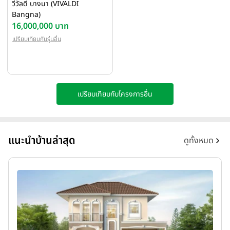
วีวัลดี บางนา (VIVALDI
Bangna)
16,000,000 บาท
เปรียบเทียบกับรุ่นอื่น
เปรียบเทียบกับโครงการอื่น
แนะนำบ้านล่าสุด
ดูทั้งหมด