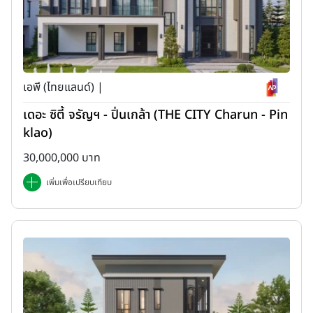
เอพี (ไทยแลนด์) |
เดอะ ซิตี้ จรัญฯ - ปิ่นเกล้า (THE CITY Charun - Pin
klao)
30,000,000 บาท
เพิ่มเพื่อเปรียบเทียบ