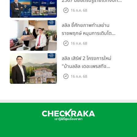
2567 มียอดรับรู้รายได้ทั้งปีที่
3,696.59 ล้านบาท กำไรสุทธิ
16 ก.ค. 68
588.04 ล้านบาท พร้อมจ่าย
ปันผลทั้งปี 2567 รวม 0.34
ลลิล ชี้ศักยภาพทำเลย่าน
บาท/หุ้น
ราชพฤกษ์ หนุนการเติบโต
ตลาดที่อยู่อาศัย พร้อมเปิดตัว
16 ก.ค. 68
โครงการใหม่ "ไลโอ
ราชพฤกษ์-345" มูลค่า 600
ลลิล เสิร์ฟ 2 โครงการใหม่
ลบ.
"บ้านลลิล เดอะเพรสทีจ
ราชบุรี" และ "ไลโอ ราชบุรี"
16 ก.ค. 68
บ้าน และทาวน์โฮมสไตล์ฝรั่งเศส
ใจกลางเมืองราชบุรี