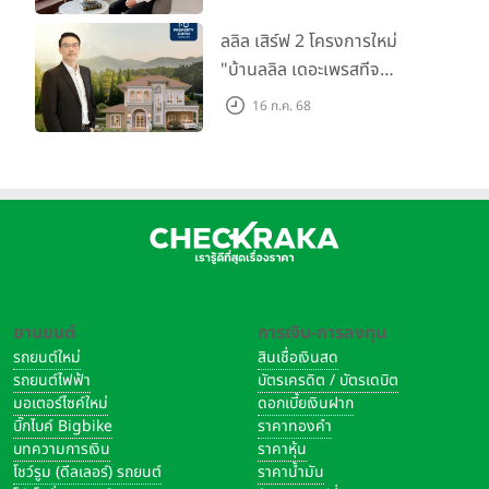
โครงการใหม่ "ไลโอ
ราชพฤกษ์-345" มูลค่า 600
ลลิล เสิร์ฟ 2 โครงการใหม่
ลบ.
"บ้านลลิล เดอะเพรสทีจ
ราชบุรี" และ "ไลโอ ราชบุรี"
16 ก.ค. 68
บ้าน และทาวน์โฮมสไตล์ฝรั่งเศส
ใจกลางเมืองราชบุรี
ยานยนต์
การเงิน-การลงทุน
รถยนต์ใหม่
สินเชื่อเงินสด
รถยนต์ไฟฟ้า
บัตรเครดิต / บัตรเดบิต
มอเตอร์ไซค์ใหม่
ดอกเบี้ยเงินฝาก
บิ๊กไบค์ Bigbike
ราคาทองคำ
บทความการเงิน
ราคาหุ้น
โชว์รูม (ดีลเลอร์) รถยนต์
ราคาน้ำมัน