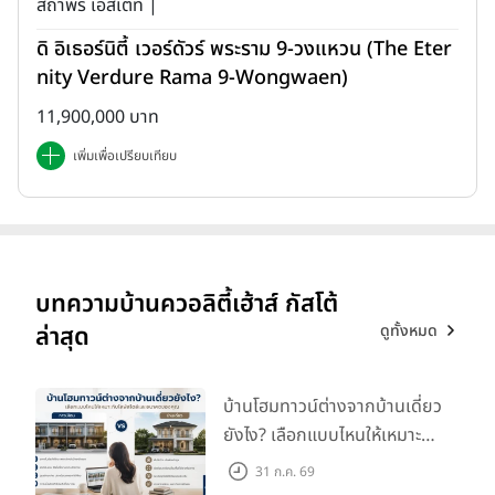
สถาพร เอสเตท |
ดิ อิเธอร์นิตี้ เวอร์ดัวร์ พระราม 9-วงแหวน (The Eter
nity Verdure Rama 9-Wongwaen)
11,900,000 บาท
เพิ่มเพื่อเปรียบเทียบ
บทความบ้านควอลิตี้เฮ้าส์ กัสโต้
ดูทั้งหมด
ล่าสุด
บ้านโฮมทาวน์ต่างจากบ้านเดี่ยว
ยังไง? เลือกแบบไหนให้เหมาะ
กับไลฟ์สไตล์และอนาคตของ
31 ก.ค. 69
คุณ