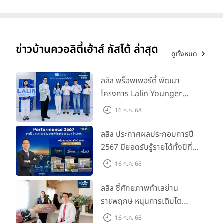
ข่าวบ้านควอลิตี้เฮ้าส์ กัสโต้ ล่าสุด
ดูทั้งหมด
ลลิล พร็อพเพอร์ตี้ พัฒนา
โครงการ Lalin Younger
Club ส่งเสริมผู้นำรุ่นใหม่
16 ก.ค. 68
พัฒนาองค์กรสู่อนาคต
ลลิล ประกาศผลประกอบการปี
2567 มียอดรับรู้รายได้ทั้งปีที่
3,696.59 ล้านบาท กำไรสุทธิ
16 ก.ค. 68
588.04 ล้านบาท พร้อมจ่าย
ปันผลทั้งปี 2567 รวม 0.34
ลลิล ชี้ศักยภาพทำเลย่าน
บาท/หุ้น
ราชพฤกษ์ หนุนการเติบโต
ตลาดที่อยู่อาศัย พร้อมเปิดตัว
16 ก.ค. 68