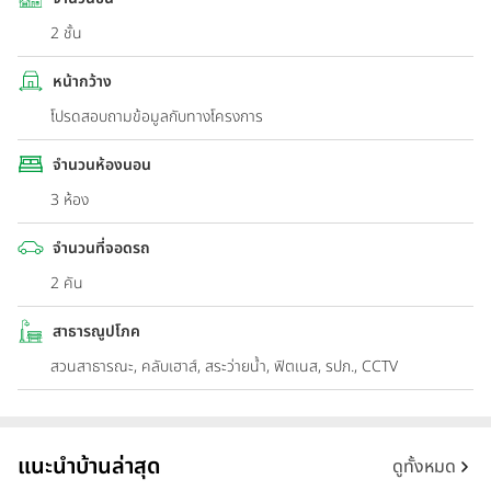
2 ชั้น
หน้ากว้าง
โปรดสอบถามข้อมูลกับทางโครงการ
จำนวนห้องนอน
3 ห้อง
จำนวนที่จอดรถ
2 คัน
สาธารณูปโภค
สวนสาธารณะ, คลับเฮาส์, สระว่ายน้ำ, ฟิตเนส, รปภ., CCTV
แนะนำบ้านล่าสุด
ดูทั้งหมด