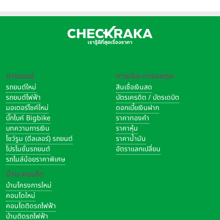
ยานยนต์
การเงิน-การลงทุน
รถยนต์ใหม่
สินเชื่อเงินสด
รถยนต์ไฟฟ้า
บัตรเครดิต / บัตรเดบิต
มอเตอร์ไซค์ใหม่
ดอกเบี้ยเงินฝาก
บิ๊กไบค์ Bigbike
ราคาทองคำ
บทความการเงิน
ราคาหุ้น
โชว์รูม (ดีลเลอร์) รถยนต์
ราคาน้ำมัน
โปรโมชั่นรถยนต์
อัตราแลกเปลี่ยน
รถไมล์น้อยราคาพิเศษ
บ้าน-คอนโด
บ้านโครงการใหม่
คอนโดใหม่
คอนโดติดรถไฟฟ้า
บ้านติดรถไฟฟ้า