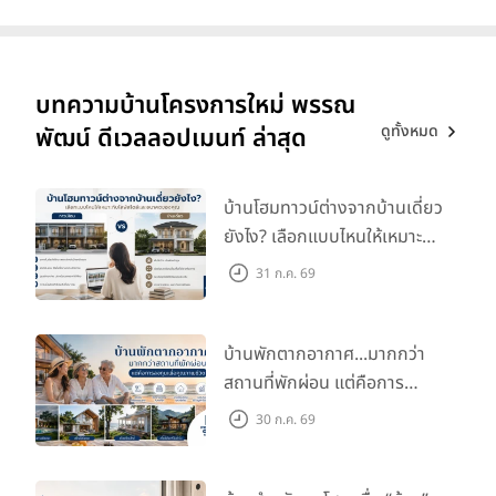
บทความบ้านโครงการใหม่ พรรณ
ดูทั้งหมด
พัฒน์ ดีเวลลอปเมนท์ ล่าสุด
บ้านโฮมทาวน์ต่างจากบ้านเดี่ยว
ยังไง? เลือกแบบไหนให้เหมาะ
กับไลฟ์สไตล์และอนาคตของ
31 ก.ค. 69
คุณ
บ้านพักตากอากาศ...มากกว่า
สถานที่พักผ่อน แต่คือการ
ลงทุนเพื่อคุณภาพชีวิต
30 ก.ค. 69