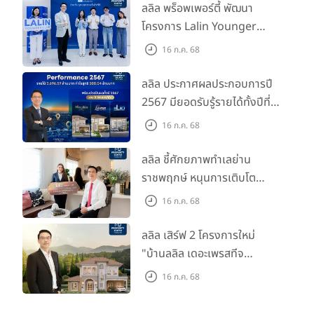
ลลิล พร็อพเพอร์ตี้ พัฒนา
โครงการ Lalin Younger
Club ส่งเสริมผู้นำรุ่นใหม่
16 ก.ค. 68
พัฒนาองค์กรสู่อนาคต
ลลิล ประกาศผลประกอบการปี
2567 มียอดรับรู้รายได้ทั้งปีที่
3,696.59 ล้านบาท กำไรสุทธิ
16 ก.ค. 68
588.04 ล้านบาท พร้อมจ่าย
ปันผลทั้งปี 2567 รวม 0.34
ลลิล ชี้ศักยภาพทำเลย่าน
บาท/หุ้น
ราชพฤกษ์ หนุนการเติบโต
ตลาดที่อยู่อาศัย พร้อมเปิดตัว
16 ก.ค. 68
โครงการใหม่ "ไลโอ
ราชพฤกษ์-345" มูลค่า 600
ลลิล เสิร์ฟ 2 โครงการใหม่
ลบ.
"บ้านลลิล เดอะเพรสทีจ
ราชบุรี" และ "ไลโอ ราชบุรี"
16 ก.ค. 68
บ้าน และทาวน์โฮมสไตล์ฝรั่งเศส
ใจกลางเมืองราชบุรี