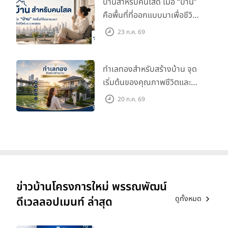
บ้านสำหรับคนโสด เมื่อ “บ้าน”
คือพื้นที่ที่ออกแบบมาเพื่อชีวิต
ในแบบของคุณ
23 ก.ค. 69
ทำเลทองสำหรับสร้างบ้าน จุด
เริ่มต้นของคุณภาพชีวิตและ
มูลค่าในอนาคต
20 ก.ค. 69
ข่าวบ้านโครงการใหม่ พรรณพัฒน์
ดูทั้งหมด
ดีเวลลอปเมนท์ ล่าสุด