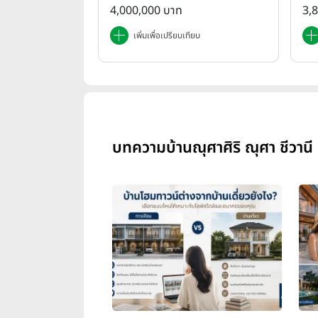
gwan Rangsit-Khlong4)
em
4,000,000 บาท
3,
เพิ่มเพื่อเปรียบเทียบ
บทความบ้านณุศาศิริ ณุศา ชีวานี 