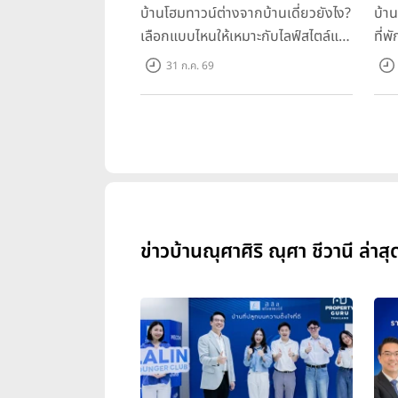
บ้านโฮมทาวน์ต่างจากบ้านเดี่ยวยังไง?
บ้า
เลือกแบบไหนให้เหมาะกับไลฟ์สไตล์และ
ที่พ
อนาคตของคุณ
คุณ
31 ก.ค. 69
ข่าวบ้านณุศาศิริ ณุศา ชีวานี ล่าสุ