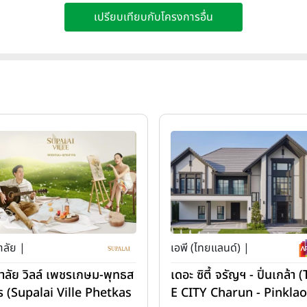
เปรียบเทียบกับโครงการอื่น
าลัย |
เอพี (ไทยแลนด์) |
ภาลัย วิลล์ เพชรเกษม-พุทธส
เดอะ ซิตี้ จรัญฯ - ปิ่นเกล้า 
ร (Supalai Ville Phetkas
E CITY Charun - Pinklao