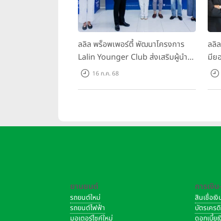
ลลิล พร็อพเพอร์ตี้ พัฒนาโครงการ
ลลิ
Lalin Younger Club ส่งเสริมผู้นำ
มียอ
รุ่นใหม่ พัฒนาองค์กรสู่อนาคต
ล้า
16 ก.ค. 68
พร้
บาท/
ยานยนต์
การเงิน
รถยนต์ใหม่
สินเชื่อเ
รถยนต์ไฟฟ้า
บัตรเครด
มอเตอร์ไซค์ใหม่
ดอกเบี้ย