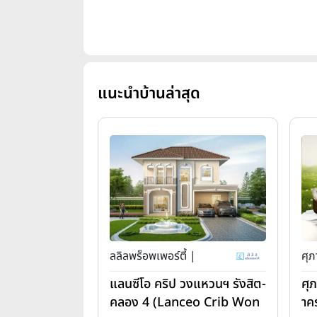
แนะนำบ้านล่าสุด
ลลิลพร็อพเพอร์ตี้ |
ศุภ
แลนซีโอ คริป วงแหวนฯ รังสิต-
ศุ
คลอง 4 (Lanceo Crib Won
าค