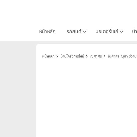
หน้าหลัก
รถยนต์
มอเตอร์ไซค์
บ้
หน้าหลัก
บ้านโครงการใหม่
ณุศาศิริ
ณุศาศิริ ณุศา ชีวานี