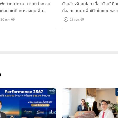
นพักตากอากาศ...มากกว่าสถาน
บ้านสำหรับคนโสด เมื่อ “บ้าน” คือพื
ักผ่อน แต่คือการลงทุนเพื่อ
ที่ออกแบบมาเพื่อชีวิตในแบบของ
ภาพชีวิต
30 ก.ค. 69
23 ก.ค. 69
ด