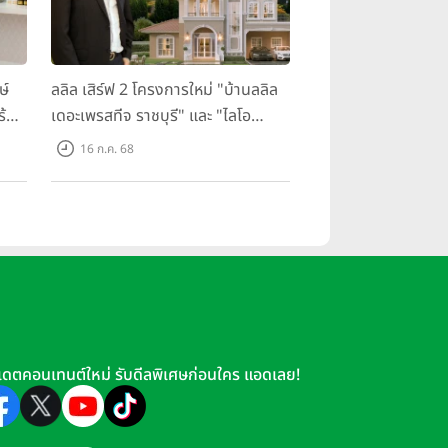
ษ์
ลลิล เสิร์ฟ 2 โครงการใหม่ "บ้านลลิล
ร้อม
เดอะเพรสทีจ ราชบุรี" และ "ไลโอ
ราชบุรี" บ้าน และทาวน์โฮมสไตล์
16 ก.ค. 68
ฝรั่งเศสใจกลางเมืองราชบุรี
เดตคอนเทนต์ใหม่ รับดีลพิเศษก่อนใคร แอดเลย!