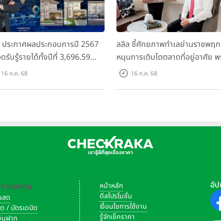
ล ประกาศผลประกอบการปี 2567
ลลิล ชี้ศักยภาพทำเลย่านราชพฤก
ดรับรู้รายได้ทั้งปีที่ 3,696.59
หนุนการเติบโตตลาดที่อยู่อาศัย พ
นบาท กำไรสุทธิ 588.04 ล้านบาท
เปิดตัวโครงการใหม่ "ไลโอ
16 ก.ค. 68
16 ก.ค. 68
อมจ่ายปันผลทั้งปี 2567 รวม 0.34
ราชพฤกษ์-345" มูลค่า 600 ลบ.
หุ้น
อัป
-การลงทุน
หน้าหลัก
ดีลโปรโมชั่น
งินสด
เงื่อนไขการใช้งาน
ิต / บัตรเดบิต
รู้จักเช็คราคา
เงินฝาก