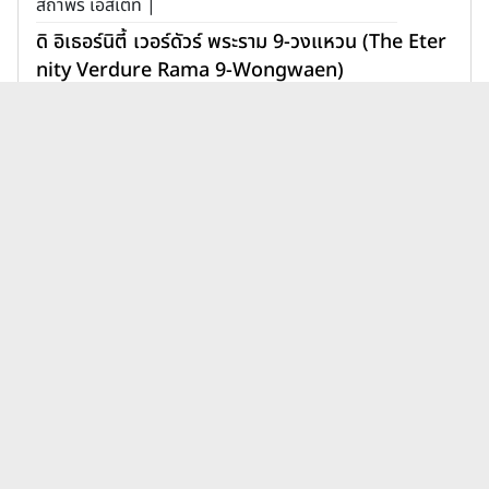
สถาพร เอสเตท |
ดิ อิเธอร์นิตี้ เวอร์ดัวร์ พระราม 9-วงแหวน (The Eter
nity Verdure Rama 9-Wongwaen)
11,900,000 บาท
เพิ่มเพื่อเปรียบเทียบ
บทความบ้านเมเจอร์ ดีเวลลอปเม้น
ดูทั้งหมด
ท์ เมย์ฟิลด์ ล่าสุด
บ้านโฮมทาวน์ต่างจากบ้านเดี่ยว
ยังไง? เลือกแบบไหนให้เหมาะ