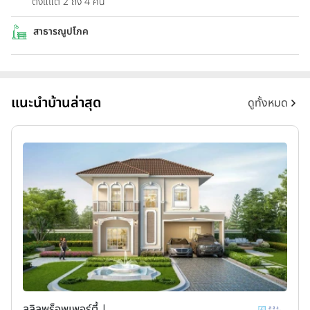
ตั้งแแต่ 2 ถึง 4 คัน
สาธารณูปโภค
แนะนำบ้านล่าสุด
ดูทั้งหมด
ลลิลพร็อพเพอร์ตี้ |