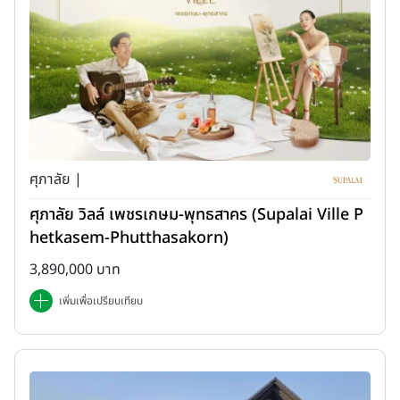
ศุภาลัย |
ศุภาลัย วิลล์ เพชรเกษม-พุทธสาคร (Supalai Ville P
hetkasem-Phutthasakorn)
3,890,000 บาท
เพิ่มเพื่อเปรียบเทียบ