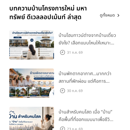
บทความบ้านโครงการใหม่ มหา
ดูทั้งหมด
ทรัพย์ ดีเวลลอปเม้นท์ ล่าสุด
บ้านโฮมทาวน์ต่างจากบ้านเดี่ยว
ยังไง? เลือกแบบไหนให้เหมาะ
กับไลฟ์สไตล์และอนาคตของ
31 ก.ค. 69
คุณ
บ้านพักตากอากาศ...มากกว่า
สถานที่พักผ่อน แต่คือการ
ลงทุนเพื่อคุณภาพชีวิต
30 ก.ค. 69
บ้านสำหรับคนโสด เมื่อ “บ้าน”
คือพื้นที่ที่ออกแบบมาเพื่อชีวิต
ในแบบของคุณ
23 ก.ค. 69