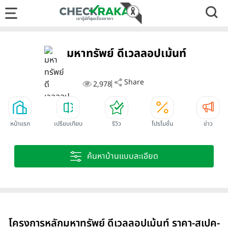
มหาทรัพย์ ดีเวลลอปเม้นท์
Share
2,978
หน้าแรก
เปรียบเทียบ
รีวิว
โปรโมชั่น
ข่าว
ค้นหาบ้านแบบละเอียด
โครงการหลักมหาทรัพย์ ดีเวลลอปเม้นท์ ราคา-สเปค-