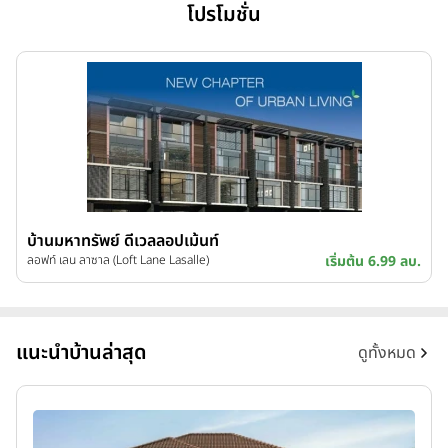
โปรโมชั่น
บ้านมหาทรัพย์ ดีเวลลอปเม้นท์
ลอฟท์ เลน ลาซาล (Loft Lane Lasalle)
เริ่มต้น 6.99 ลบ.
แนะนำบ้านล่าสุด
ดูทั้งหมด