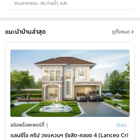
สวนสาธารณะ, สระว่ายน้ำ, รปภ.
แนะนำบ้านล่าสุด
ดูทั้งหมด
ลลิลพร็อพเพอร์ตี้ |
แลนซีโอ คริป วงแหวนฯ รังสิต-คลอง 4 (Lanceo Cri