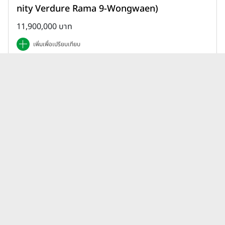
nity Verdure Rama 9-Wongwaen)
11,900,000 บาท
เพิ่มเพื่อเปรียบเทียบ
บทความบ้านบ้านโครงการใหม่
แลนด์แอนด์เฮ้าส์ Land &
ดูทั้งหมด
Houses Land and Houses
ล่าสุด
บ้านโฮมทาวน์ต่างจากบ้านเดี่ยว