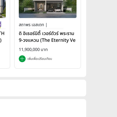
สถาพร เอสเตท |
(TH
ดิ อิเธอร์นิตี้ เวอร์ดัวร์ พระราม
)
9-วงแหวน (The Eternity Ve
rdure Rama 9-Wongwae
11,900,000 บาท
n)
เพิ่มเพื่อเปรียบเทียบ