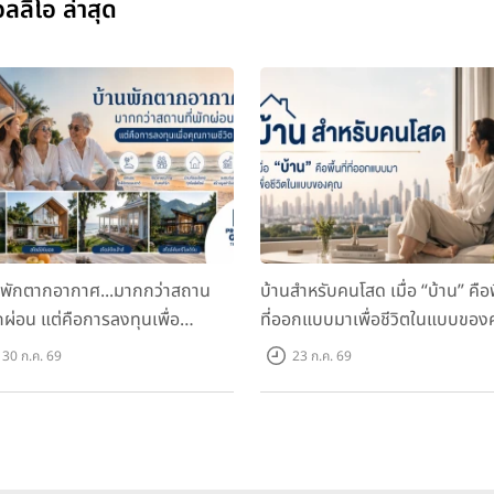
ลลิโอ ล่าสุด
นพักตากอากาศ...มากกว่าสถาน
บ้านสำหรับคนโสด เมื่อ “บ้าน” คือพื
ักผ่อน แต่คือการลงทุนเพื่อ
ที่ออกแบบมาเพื่อชีวิตในแบบของ
ภาพชีวิต
30 ก.ค. 69
23 ก.ค. 69