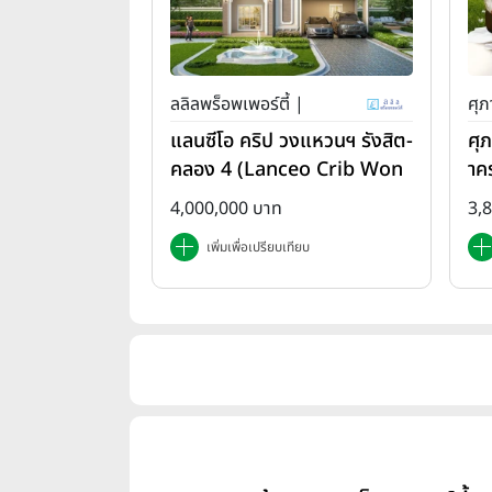
ลลิลพร็อพเพอร์ตี้ |
ศุภ
แลนซีโอ คริป วงแหวนฯ รังสิต-
ศุ
คลอง 4 (Lanceo Crib Won
าค
gwan Rangsit-Khlong4)
em
4,000,000 บาท
3,
เพิ่มเพื่อเปรียบเทียบ