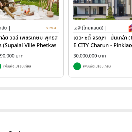
าลัย |
เอพี (ไทยแลนด์) |
ภาลัย วิลล์ เพชรเกษม-พุทธส
เดอะ ซิตี้ จรัญฯ - ปิ่นเกล้า 
ร (Supalai Ville Phetkas
E CITY Charun - Pinklao
-Phutthasakorn)
890,000 บาท
30,000,000 บาท
เพิ่มเพื่อเปรียบเทียบ
เพิ่มเพื่อเปรียบเทียบ