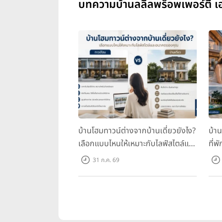
บทความบ้านลลิลพร็อพเพอร์ตี้ เอ
บ้านโฮมทาวน์ต่างจากบ้านเดี่ยวยังไง?
บ้า
เลือกแบบไหนให้เหมาะกับไลฟ์สไตล์และ
ที่พ
อนาคตของคุณ
คุณ
31 ก.ค. 69