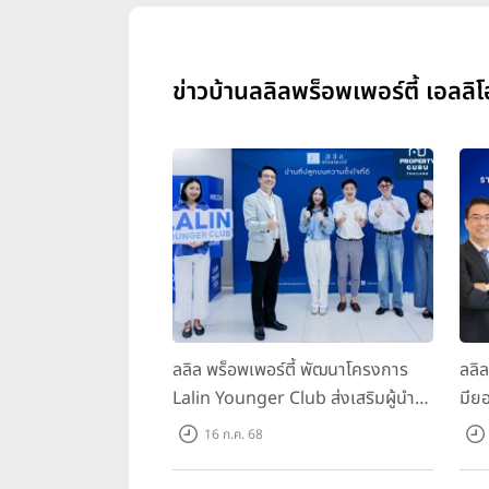
ข่าวบ้านลลิลพร็อพเพอร์ตี้ เอลลิโ
ลลิล พร็อพเพอร์ตี้ พัฒนาโครงการ
ลลิ
Lalin Younger Club ส่งเสริมผู้นำ
มียอ
รุ่นใหม่ พัฒนาองค์กรสู่อนาคต
ล้า
16 ก.ค. 68
พร้
บาท/