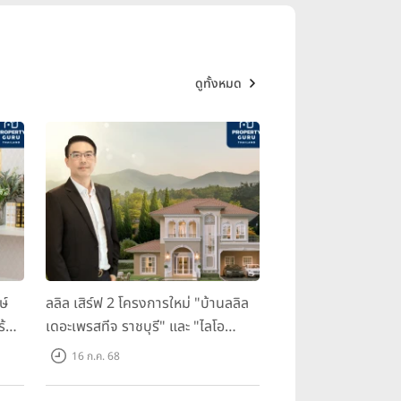
ดูทั้งหมด
ษ์
ลลิล เสิร์ฟ 2 โครงการใหม่ "บ้านลลิล
ร้อม
เดอะเพรสทีจ ราชบุรี" และ "ไลโอ
ราชบุรี" บ้าน และทาวน์โฮมสไตล์
16 ก.ค. 68
ฝรั่งเศสใจกลางเมืองราชบุรี