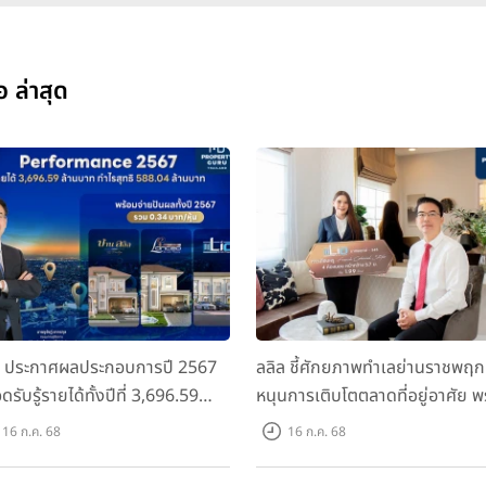
อ ล่าสุด
ล ประกาศผลประกอบการปี 2567
ลลิล ชี้ศักยภาพทำเลย่านราชพฤก
ดรับรู้รายได้ทั้งปีที่ 3,696.59
หนุนการเติบโตตลาดที่อยู่อาศัย พ
นบาท กำไรสุทธิ 588.04 ล้านบาท
เปิดตัวโครงการใหม่ "ไลโอ
16 ก.ค. 68
16 ก.ค. 68
อมจ่ายปันผลทั้งปี 2567 รวม 0.34
ราชพฤกษ์-345" มูลค่า 600 ลบ.
หุ้น