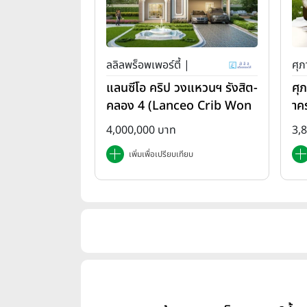
ลลิลพร็อพเพอร์ตี้ |
ศุภ
แลนซีโอ คริป วงแหวนฯ รังสิต-
ศุ
คลอง 4 (Lanceo Crib Won
าค
gwan Rangsit-Khlong4)
em
4,000,000 บาท
3,
เพิ่มเพื่อเปรียบเทียบ