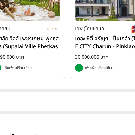
าลัย |
เอพี (ไทยแลนด์) |
ภาลัย วิลล์ เพชรเกษม-พุทธส
เดอะ ซิตี้ จรัญฯ - ปิ่นเกล้า 
ร (Supalai Ville Phetkas
E CITY Charun - Pinklao
-Phutthasakorn)
890,000 บาท
30,000,000 บาท
เพิ่มเพื่อเปรียบเทียบ
เพิ่มเพื่อเปรียบเทียบ