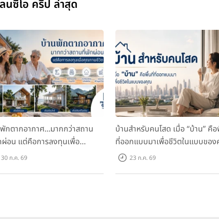
นซีโอ คริป ล่าสุด
นพักตากอากาศ...มากกว่าสถาน
บ้านสำหรับคนโสด เมื่อ “บ้าน” คือพื
ักผ่อน แต่คือการลงทุนเพื่อ
ที่ออกแบบมาเพื่อชีวิตในแบบของ
ภาพชีวิต
30 ก.ค. 69
23 ก.ค. 69