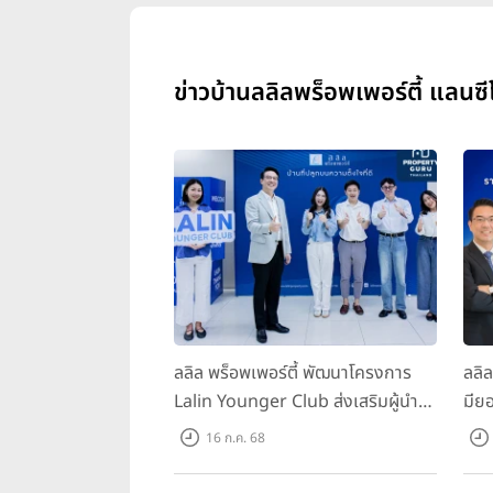
ข่าวบ้านลลิลพร็อพเพอร์ตี้ แลนซีโ
ลลิล พร็อพเพอร์ตี้ พัฒนาโครงการ
ลลิ
Lalin Younger Club ส่งเสริมผู้นำ
มียอ
รุ่นใหม่ พัฒนาองค์กรสู่อนาคต
ล้า
16 ก.ค. 68
พร้
บาท/