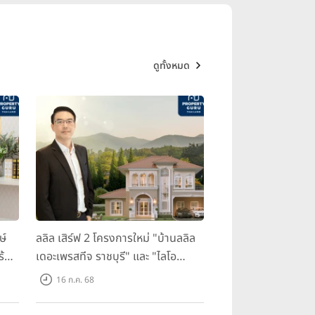
ดูทั้งหมด
ษ์
ลลิล เสิร์ฟ 2 โครงการใหม่ "บ้านลลิล
ร้อม
เดอะเพรสทีจ ราชบุรี" และ "ไลโอ
ราชบุรี" บ้าน และทาวน์โฮมสไตล์
16 ก.ค. 68
ฝรั่งเศสใจกลางเมืองราชบุรี