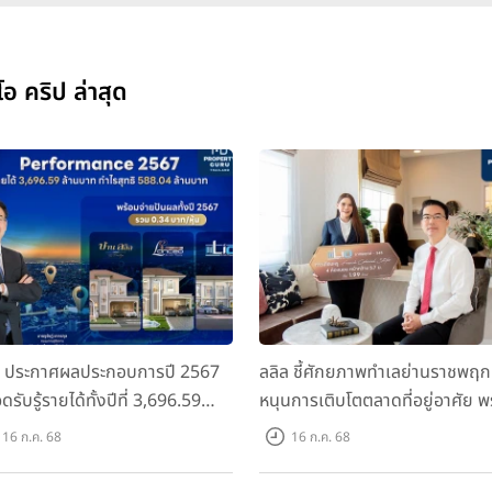
อ คริป ล่าสุด
ล ประกาศผลประกอบการปี 2567
ลลิล ชี้ศักยภาพทำเลย่านราชพฤก
ดรับรู้รายได้ทั้งปีที่ 3,696.59
หนุนการเติบโตตลาดที่อยู่อาศัย พ
นบาท กำไรสุทธิ 588.04 ล้านบาท
เปิดตัวโครงการใหม่ "ไลโอ
16 ก.ค. 68
16 ก.ค. 68
อมจ่ายปันผลทั้งปี 2567 รวม 0.34
ราชพฤกษ์-345" มูลค่า 600 ลบ.
หุ้น