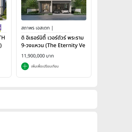
สถาพร เอสเตท |
(TH
ดิ อิเธอร์นิตี้ เวอร์ดัวร์ พระราม
)
9-วงแหวน (The Eternity Ve
rdure Rama 9-Wongwae
11,900,000 บาท
n)
เพิ่มเพื่อเปรียบเทียบ