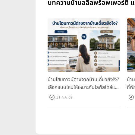
บทความบ้านลลิลพร็อพเพอร์ตี้ แล
บ้านโฮมทาวน์ต่างจากบ้านเดี่ยวยังไง?
บ้า
เลือกแบบไหนให้เหมาะกับไลฟ์สไตล์และ
ที่พ
อนาคตของคุณ
คุณ
31 ก.ค. 69