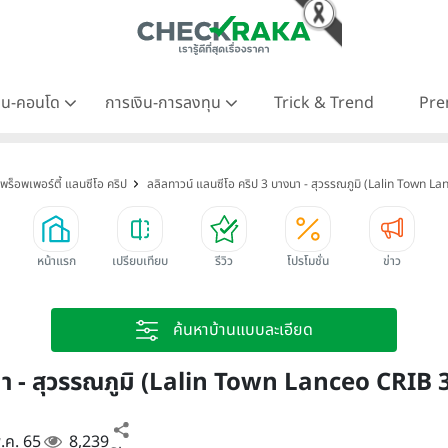
าน-คอนโด
การเงิน-การลงทุน
Trick & Trend
Pre
พร็อพเพอร์ตี้ แลนซีโอ คริป
ลลิลทาวน์ แลนซีโอ คริป 3 บางนา - สุวรรณภูมิ (Lalin Town
หน้าแรก
เปรียบเทียบ
รีวิว
โปรโมชั่น
ข่าว
ค้นหาบ้านแบบละเอียด
างนา - สุวรรณภูมิ (Lalin Town Lanceo CR
พ.ค. 65
8,239