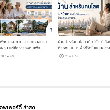
นพักตากอากาศ...มากกว่าสถาน
บ้านสำหรับคนโสด เมื่อ “บ้าน” คือพื
ักผ่อน แต่คือการลงทุนเพื่อ
ที่ออกแบบมาเพื่อชีวิตในแบบของ
ภาพชีวิต
30 ก.ค. 69
23 ก.ค. 69
พเพอร์ตี้ ล่าสุด