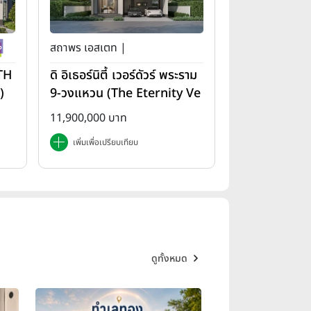
สถาพร เอสเตท |
(TH
ดิ อิเธอร์นิตี้ เวอร์ดัวร์ พระราม
)
9-วงแหวน (The Eternity Ve
rdure Rama 9-Wongwae
11,900,000 บาท
n)
เพิ่มเพื่อเปรียบเทียบ
ดูทั้งหมด