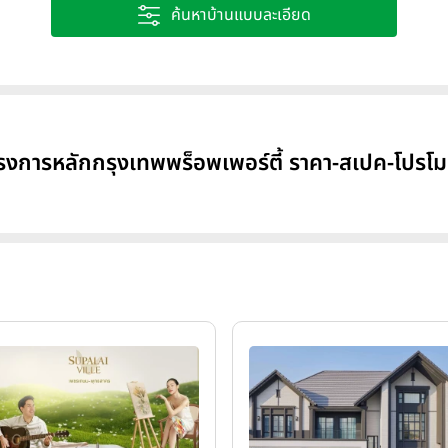
ค้นหาบ้านแบบละเอียด
รงการหลักกรุงเทพพร็อพเพอร์ตี้ ราคา-สเปค-โปรโมช