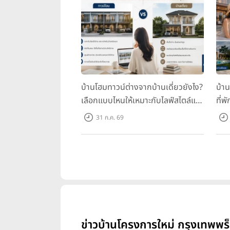
บ้านโฮมทาวน์ต่างจากบ้านเดี่ยวยังไง?
บ้า
เลือกแบบไหนให้เหมาะกับไลฟ์สไตล์และ
ที่พ
อนาคตของคุณ
คุณ
31 ก.ค. 69
ข่าวบ้านโครงการใหม่ กรุงเทพพร็อ