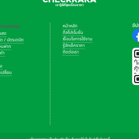
อัป
-การลงทุน
หน้าหลัก
ดีลโปรโมชั่น
งินสด
เงื่อนไขการใช้งาน
ิต / บัตรเดบิต
รู้จักเช็คราคา
เงินฝาก
ติดต่อเรา
งคำ
ัน
เปลี่ยน