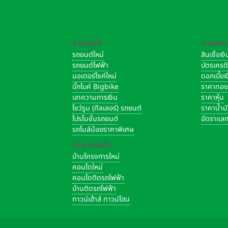
ยานยนต์
การเงิน
รถยนต์ใหม่
สินเชื่อเ
รถยนต์ไฟฟ้า
บัตรเครด
มอเตอร์ไซค์ใหม่
ดอกเบี้ย
บิ๊กไบค์ Bigbike
ราคาทอ
บทความการเงิน
ราคาหุ้น
โชว์รูม (ดีลเลอร์) รถยนต์
ราคาน้ำม
โปรโมชั่นรถยนต์
อัตราแลก
รถไมล์น้อยราคาพิเศษ
บ้าน-คอนโด
บ้านโครงการใหม่
คอนโดใหม่
คอนโดติดรถไฟฟ้า
บ้านติดรถไฟฟ้า
ทาวน์เฮ้าส์ ทาวน์โฮม