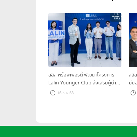
ลลิล พร็อพเพอร์ตี้ พัฒนาโครงการ
ลลิ
Lalin Younger Club ส่งเสริมผู้นำ
มียอ
รุ่นใหม่ พัฒนาองค์กรสู่อนาคต
ล้า
16 ก.ค. 68
พร้
บาท/