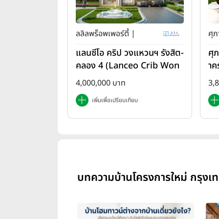
ลลิลพร็อพเพอร์ตี้ |
ศุภ
แลนซีโอ คริป วงแหวนฯ รังสิต-
ศุ
คลอง 4 (Lanceo Crib Won
าค
gwan Rangsit-Khlong4)
em
4,000,000 บาท
3,
เพิ่มเพื่อเปรียบเทียบ
บทความบ้านโครงการใหม่ กรุงเทพ