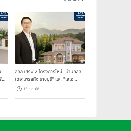
ษ์
ลลิล เสิร์ฟ 2 โครงการใหม่ "บ้านลลิล
ร้อม
เดอะเพรสทีจ ราชบุรี" และ "ไลโอ
ราชบุรี" บ้าน และทาวน์โฮมสไตล์
16 ก.ค. 68
ฝรั่งเศสใจกลางเมืองราชบุรี