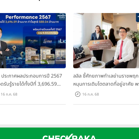
ล ประกาศผลประกอบการปี 2567
ลลิล ชี้ศักยภาพทำเลย่านราชพฤก
ดรับรู้รายได้ทั้งปีที่ 3,696.59
หนุนการเติบโตตลาดที่อยู่อาศัย พ
นบาท กำไรสุทธิ 588.04 ล้านบาท
เปิดตัวโครงการใหม่ "ไลโอ
16 ก.ค. 68
16 ก.ค. 68
อมจ่ายปันผลทั้งปี 2567 รวม 0.34
ราชพฤกษ์-345" มูลค่า 600 ลบ.
หุ้น