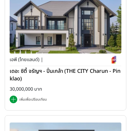
เอพี (ไทยแลนด์) |
เดอะ ซิตี้ จรัญฯ - ปิ่นเกล้า (THE CITY Charun - Pin
klao)
30,000,000 บาท
เพิ่มเพื่อเปรียบเทียบ