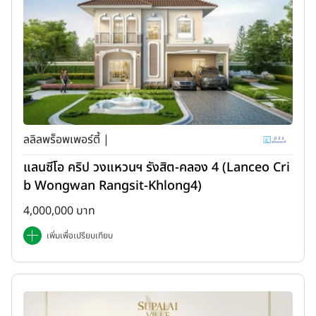
ลลิลพร็อพเพอร์ตี้ |
แลนซีโอ คริป วงแหวนฯ รังสิต-คลอง 4 (Lanceo Cri
b Wongwan Rangsit-Khlong4)
4,000,000 บาท
เพิ่มเพื่อเปรียบเทียบ