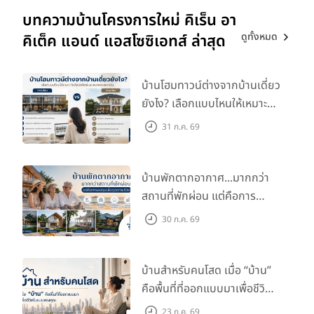
บทความบ้านโครงการใหม่ คิเร็น อา
ดูทั้งหมด
คิเต็ค แอนด์ แอสโซซิเอทส์ ล่าสุด
บ้านโฮมทาวน์ต่างจากบ้านเดี่ยว
ยังไง? เลือกแบบไหนให้เหมาะ
กับไลฟ์สไตล์และอนาคตของ
31 ก.ค. 69
คุณ
บ้านพักตากอากาศ...มากกว่า
สถานที่พักผ่อน แต่คือการ
ลงทุนเพื่อคุณภาพชีวิต
30 ก.ค. 69
บ้านสำหรับคนโสด เมื่อ “บ้าน”
คือพื้นที่ที่ออกแบบมาเพื่อชีวิต
ในแบบของคุณ
23 ก.ค. 69