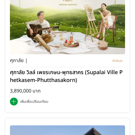
ศุภาลัย |
ศุภาลัย วิลล์ เพชรเกษม-พุทธสาคร (Supalai Ville P
hetkasem-Phutthasakorn)
3,890,000 บาท
เพิ่มเพื่อเปรียบเทียบ