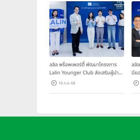
ลลิล พร็อพเพอร์ตี้ พัฒนาโครงการ
ลลิ
Lalin Younger Club ส่งเสริมผู้นำ
มียอ
รุ่นใหม่ พัฒนาองค์กรสู่อนาคต
ล้า
16 ก.ค. 68
พร้
บาท/