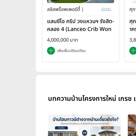
ลลิลพร็อพเพอร์ตี้ |
ศุภ
แลนซีโอ คริป วงแหวนฯ รังสิต-
ศุ
คลอง 4 (Lanceo Crib Won
าค
gwan Rangsit-Khlong4)
em
4,000,000 บาท
3,
เพิ่มเพื่อเปรียบเทียบ
บทความบ้านโครงการใหม่ เกรซ แ