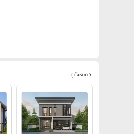
ดูทั้งหมด