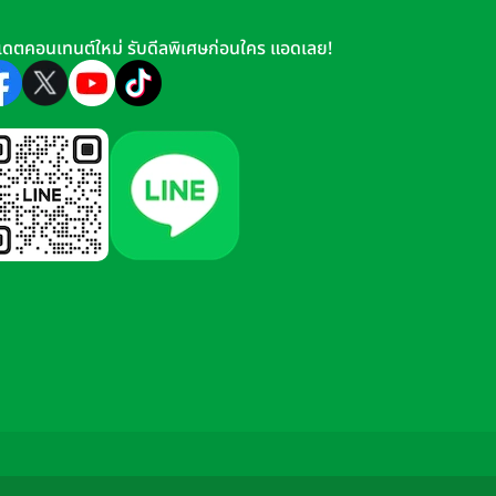
เดตคอนเทนต์ใหม่ รับดีลพิเศษก่อนใคร แอดเลย!