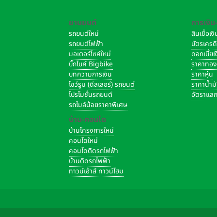
ยานยนต์
การเงิน
รถยนต์ใหม่
สินเชื่อเ
รถยนต์ไฟฟ้า
บัตรเครด
มอเตอร์ไซค์ใหม่
ดอกเบี้ย
บิ๊กไบค์ Bigbike
ราคาทอ
บทความการเงิน
ราคาหุ้น
โชว์รูม (ดีลเลอร์) รถยนต์
ราคาน้ำม
โปรโมชั่นรถยนต์
อัตราแลก
รถไมล์น้อยราคาพิเศษ
บ้าน-คอนโด
บ้านโครงการใหม่
คอนโดใหม่
คอนโดติดรถไฟฟ้า
บ้านติดรถไฟฟ้า
ทาวน์เฮ้าส์ ทาวน์โฮม