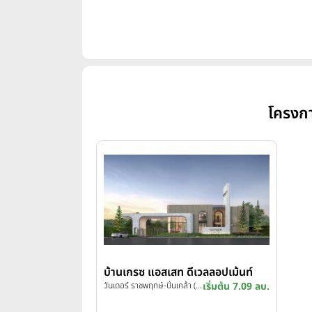
โครงกา
บ้านเกรซ แอสเสท ดีเวลลอปเม้นท์
วันเดอร์ ราชพฤกษ์-ปิ่นเกล้า (WONDER Ratchapruek-Pinklao)
เริ่มต้น 7.09 ลบ.