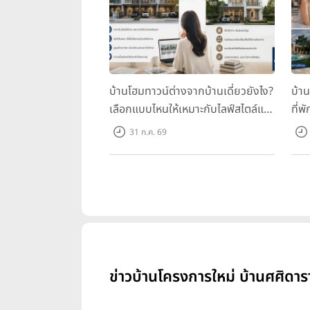
บ้านโฮมทาวน์ต่างจากบ้านเดี่ยวยังไง?
บ้า
เลือกแบบไหนให้เหมาะกับไลฟ์สไตล์และ
ที่พ
อนาคตของคุณ
คุณ
31 ก.ค. 69
ข่าวบ้านโครงการใหม่ บ้านศศิดารา