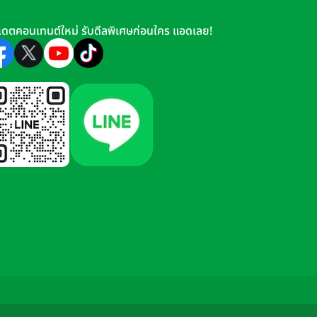
เดตคอนเทนต์ใหม่ รับดีลพิเศษก่อนใคร แอดเลย!