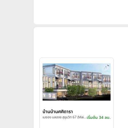
บ้านบ้านศศิดารา
เมซอง บลองช สุขุมวิท 67 (Maison Blanche Sukhumvit 67)
เริ่มต้น 34 ลบ.