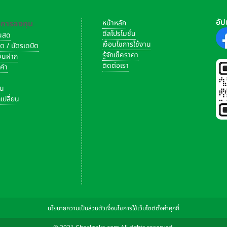
อัป
-การลงทุน
หน้าหลัก
ดีลโปรโมชั่น
งินสด
เงื่อนไขการใช้งาน
ิต / บัตรเดบิต
รู้จักเช็คราคา
เงินฝาก
ติดต่อเรา
งคำ
ัน
เปลี่ยน
นโยบายความเป็นส่วนตัว
เงื่อนไขการใช้เว็บไซต์
ตั้งค่าคุกกี้