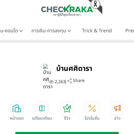
าน-คอนโด
การเงิน-การลงทุน
Trick & Trend
Pre
บ้านศศิดารา
Share
2,263
หน้าแรก
เปรียบเทียบ
รีวิว
โปรโมชั่น
ข่าว