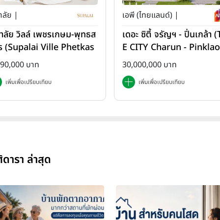
าลัย |
เอพี (ไทยแลนด์) |
ภาลัย วิลล์ เพชรเกษม-พุทธส
เดอะ ซิตี้ จรัญฯ - ปิ่นเกล้า 
ร (Supalai Ville Phetkas
E CITY Charun - Pinklao
-Phutthasakorn)
890,000 บาท
30,000,000 บาท
เพิ่มเพื่อเปรียบเทียบ
เพิ่มเพื่อเปรียบเทียบ
ดารา ล่าสุด