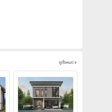
ดูทั้งหมด