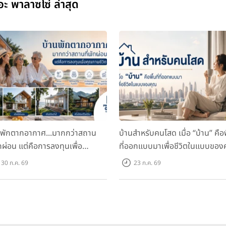
ะ พาลาซโซ่ ล่าสุด
นพักตากอากาศ...มากกว่าสถาน
บ้านสำหรับคนโสด เมื่อ “บ้าน” คือพื
ักผ่อน แต่คือการลงทุนเพื่อ
ที่ออกแบบมาเพื่อชีวิตในแบบของ
ภาพชีวิต
30 ก.ค. 69
23 ก.ค. 69