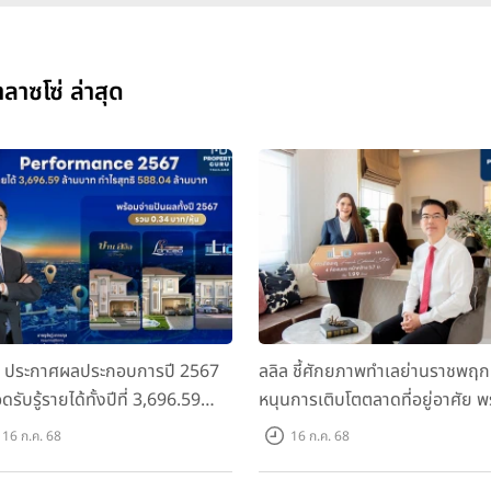
ลาซโซ่ ล่าสุด
ล ประกาศผลประกอบการปี 2567
ลลิล ชี้ศักยภาพทำเลย่านราชพฤก
ดรับรู้รายได้ทั้งปีที่ 3,696.59
หนุนการเติบโตตลาดที่อยู่อาศัย พ
นบาท กำไรสุทธิ 588.04 ล้านบาท
เปิดตัวโครงการใหม่ "ไลโอ
16 ก.ค. 68
16 ก.ค. 68
อมจ่ายปันผลทั้งปี 2567 รวม 0.34
ราชพฤกษ์-345" มูลค่า 600 ลบ.
หุ้น