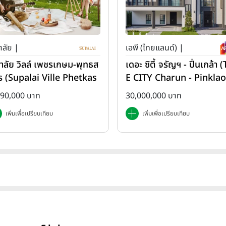
าลัย |
เอพี (ไทยแลนด์) |
ภาลัย วิลล์ เพชรเกษม-พุทธส
เดอะ ซิตี้ จรัญฯ - ปิ่นเกล้า 
ร (Supalai Ville Phetkas
E CITY Charun - Pinklao
-Phutthasakorn)
890,000 บาท
30,000,000 บาท
เพิ่มเพื่อเปรียบเทียบ
เพิ่มเพื่อเปรียบเทียบ