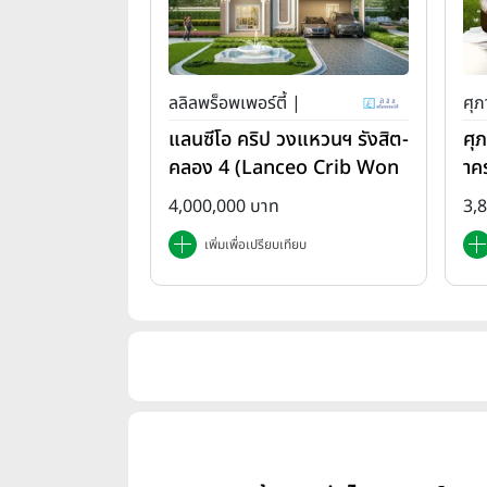
ลลิลพร็อพเพอร์ตี้ |
ศุภ
แลนซีโอ คริป วงแหวนฯ รังสิต-
ศุ
คลอง 4 (Lanceo Crib Won
าค
gwan Rangsit-Khlong4)
em
4,000,000 บาท
3,
เพิ่มเพื่อเปรียบเทียบ