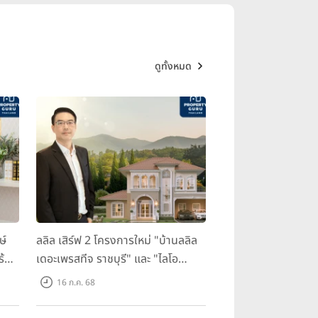
ดูทั้งหมด
ษ์
ลลิล เสิร์ฟ 2 โครงการใหม่ "บ้านลลิล
ร้อม
เดอะเพรสทีจ ราชบุรี" และ "ไลโอ
ราชบุรี" บ้าน และทาวน์โฮมสไตล์
16 ก.ค. 68
ฝรั่งเศสใจกลางเมืองราชบุรี