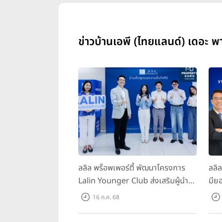
ข่าวบ้านเอพี (ไทยแลนด์) เดอะ พา
ลลิล พร็อพเพอร์ตี้ พัฒนาโครงการ
ลลิ
Lalin Younger Club ส่งเสริมผู้นำ
มียอ
รุ่นใหม่ พัฒนาองค์กรสู่อนาคต
ล้า
16 ก.ค. 68
พร้
บาท/