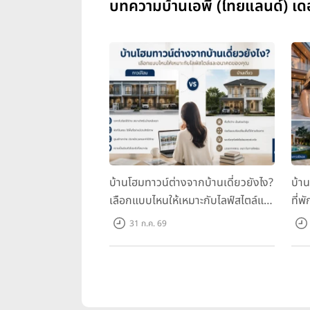
บทความบ้านเอพี (ไทยแลนด์) เดอ
บ้านโฮมทาวน์ต่างจากบ้านเดี่ยวยังไง?
บ้า
เลือกแบบไหนให้เหมาะกับไลฟ์สไตล์และ
ที่พ
อนาคตของคุณ
คุณ
31 ก.ค. 69