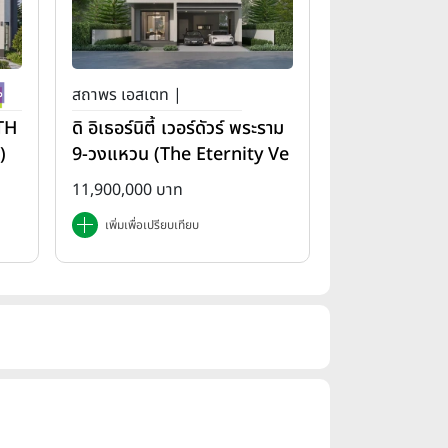
สถาพร เอสเตท |
(TH
ดิ อิเธอร์นิตี้ เวอร์ดัวร์ พระราม
)
9-วงแหวน (The Eternity Ve
rdure Rama 9-Wongwae
11,900,000 บาท
n)
เพิ่มเพื่อเปรียบเทียบ