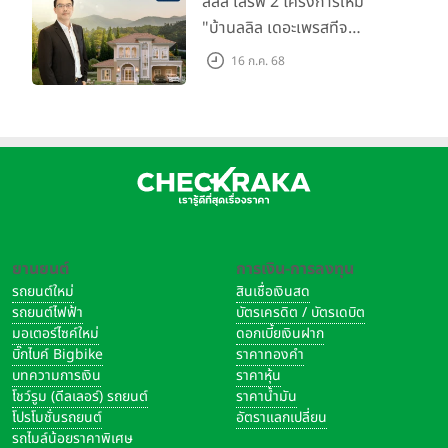
ลลิล เสิร์ฟ 2 โครงการใหม่
ลบ.
"บ้านลลิล เดอะเพรสทีจ
ราชบุรี" และ "ไลโอ ราชบุรี"
16 ก.ค. 68
บ้าน และทาวน์โฮมสไตล์ฝรั่งเศส
ใจกลางเมืองราชบุรี
ยานยนต์
การเงิน-การลงทุน
รถยนต์ใหม่
สินเชื่อเงินสด
รถยนต์ไฟฟ้า
บัตรเครดิต / บัตรเดบิต
มอเตอร์ไซค์ใหม่
ดอกเบี้ยเงินฝาก
บิ๊กไบค์ Bigbike
ราคาทองคำ
บทความการเงิน
ราคาหุ้น
โชว์รูม (ดีลเลอร์) รถยนต์
ราคาน้ำมัน
โปรโมชั่นรถยนต์
อัตราแลกเปลี่ยน
รถไมล์น้อยราคาพิเศษ