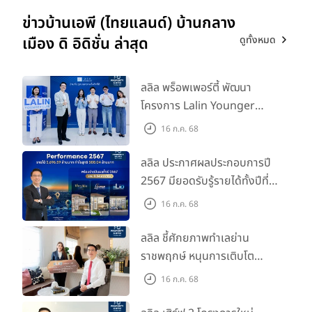
ข่าวบ้านเอพี (ไทยแลนด์) บ้านกลาง
ดูทั้งหมด
เมือง ดิ อิดิชั่น ล่าสุด
ลลิล พร็อพเพอร์ตี้ พัฒนา
โครงการ Lalin Younger
Club ส่งเสริมผู้นำรุ่นใหม่
16 ก.ค. 68
พัฒนาองค์กรสู่อนาคต
ลลิล ประกาศผลประกอบการปี
2567 มียอดรับรู้รายได้ทั้งปีที่
3,696.59 ล้านบาท กำไรสุทธิ
16 ก.ค. 68
588.04 ล้านบาท พร้อมจ่าย
ปันผลทั้งปี 2567 รวม 0.34
ลลิล ชี้ศักยภาพทำเลย่าน
บาท/หุ้น
ราชพฤกษ์ หนุนการเติบโต
ตลาดที่อยู่อาศัย พร้อมเปิดตัว
16 ก.ค. 68
โครงการใหม่ "ไลโอ
ราชพฤกษ์-345" มูลค่า 600