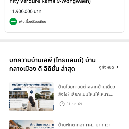
nity Verdure Rama 9-Wongwaen)
11,900,000 บาท
เพิ่มเพื่อเปรียบเทียบ
บทความบ้านเอพี (ไทยแลนด์) บ้าน
ดูทั้งหมด
กลางเมือง ดิ อิดิชั่น ล่าสุด
บ้านโฮมทาวน์ต่างจากบ้านเดี่ยว
ยังไง? เลือกแบบไหนให้เหมาะ
กับไลฟ์สไตล์และอนาคตของ
31 ก.ค. 69
คุณ
บ้านพักตากอากาศ...มากกว่า