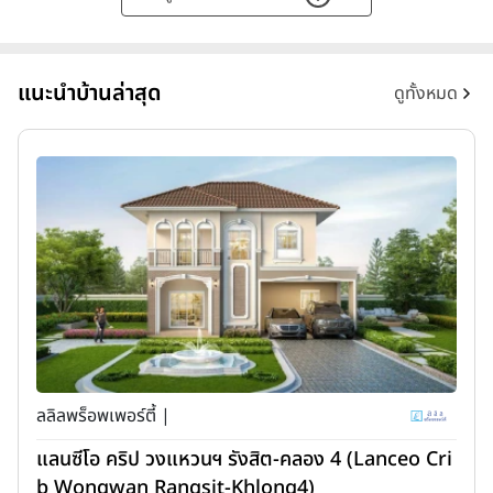
แนะนำบ้านล่าสุด
ดูทั้งหมด
ลลิลพร็อพเพอร์ตี้ |
แลนซีโอ คริป วงแหวนฯ รังสิต-คลอง 4 (Lanceo Cri
b Wongwan Rangsit-Khlong4)