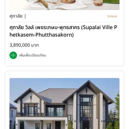
ศุภาลัย |
ศุภาลัย วิลล์ เพชรเกษม-พุทธสาคร (Supalai Ville P
hetkasem-Phutthasakorn)
3,890,000 บาท
เพิ่มเพื่อเปรียบเทียบ