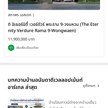
สถาพร เอสเตท |
ดิ อิเธอร์นิตี้ เวอร์ดัวร์ พระราม 9-วงแหวน (The Eter
nity Verdure Rama 9-Wongwaen)
11,900,000 บาท
เพิ่มเพื่อเปรียบเทียบ
บทความบ้านอนันดาดีเวลลอปเม้นท์
ดูทั้งหมด
อาร์เทล ล่าสุด
บ้านโฮมทาวน์ต่างจากบ้านเดี่ยว