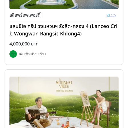
ลลิลพร็อพเพอร์ตี้ |
แลนซีโอ คริป วงแหวนฯ รังสิต-คลอง 4 (Lanceo Cri
b Wongwan Rangsit-Khlong4)
4,000,000 บาท
เพิ่มเพื่อเปรียบเทียบ