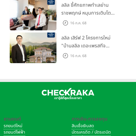
ปันผลทั้งปี 2567 รวม 0.34
ลลิล ชี้ศักยภาพทำเลย่าน
บาท/หุ้น
ราชพฤกษ์ หนุนการเติบโต
ตลาดที่อยู่อาศัย พร้อมเปิดตัว
16 ก.ค. 68
โครงการใหม่ "ไลโอ
ราชพฤกษ์-345" มูลค่า 600
ลลิล เสิร์ฟ 2 โครงการใหม่
ลบ.
"บ้านลลิล เดอะเพรสทีจ
ราชบุรี" และ "ไลโอ ราชบุรี"
16 ก.ค. 68
บ้าน และทาวน์โฮมสไตล์ฝรั่งเศส
ใจกลางเมืองราชบุรี
ยานยนต์
การเงิน-การลงทุน
รถยนต์ใหม่
สินเชื่อเงินสด
รถยนต์ไฟฟ้า
บัตรเครดิต / บัตรเดบิต