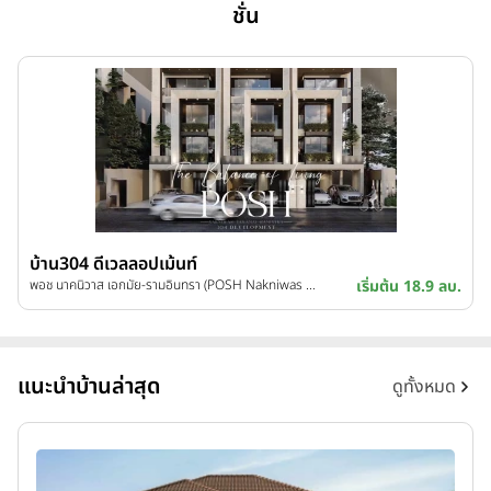
ชั่น
บ้าน304 ดีเวลลอปเม้นท์
พอช นาคนิวาส เอกมัย-รามอินทรา (POSH Nakniwas Ekkamai -Ramintra)
เริ่มต้น 18.9 ลบ.
แนะนำบ้านล่าสุด
ดูทั้งหมด