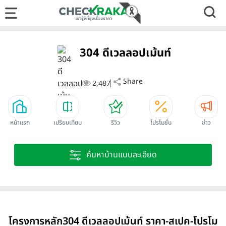
304 ดีเวลลอปเม้นท์
Share
2,487
หน้าแรก
เปรียบเทียบ
รีวิว
โปรโมชั่น
ข่าว
ค้นหาบ้านแบบละเอียด
โครงการหลัก304 ดีเวลลอปเม้นท์ ราคา-สเปค-โปรโม