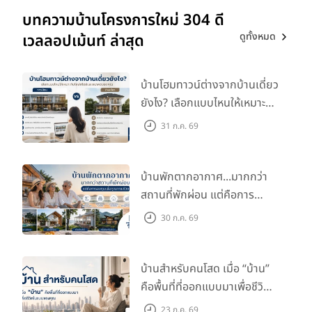
บทความบ้านโครงการใหม่ 304 ดี
ดูทั้งหมด
เวลลอปเม้นท์ ล่าสุด
บ้านโฮมทาวน์ต่างจากบ้านเดี่ยว
ยังไง? เลือกแบบไหนให้เหมาะ
กับไลฟ์สไตล์และอนาคตของ
31 ก.ค. 69
คุณ
บ้านพักตากอากาศ...มากกว่า
สถานที่พักผ่อน แต่คือการ
ลงทุนเพื่อคุณภาพชีวิต
30 ก.ค. 69
บ้านสำหรับคนโสด เมื่อ “บ้าน”
คือพื้นที่ที่ออกแบบมาเพื่อชีวิต
ในแบบของคุณ
23 ก.ค. 69