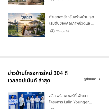
ทำเลทองสำหรับสร้างบ้าน จุด
เริ่มต้นของคุณภาพชีวิตและ
มูลค่าในอนาคต
20 ก.ค. 69
ข่าวบ้านโครงการใหม่ 304 ดี
ดูทั้งหมด
เวลลอปเม้นท์ ล่าสุด
ลลิล พร็อพเพอร์ตี้ พัฒนา
โครงการ Lalin Younger
Club ส่งเสริมผู้นำรุ่นใหม่